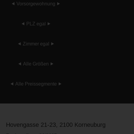
⯇
Vorsorgewohnung
⯈
⯇
PLZ egal
⯈
⯇
Zimmer egal
⯈
⯇
Alle Größen
⯈
⯇
Alle Preissegmente
⯈
Hovengasse 21-23, 2100 Korneuburg