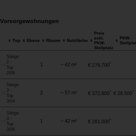
Vorsorgewohnungen
Preis
exkl.
PKW-
Top
Ebene
Räume
Nutzfäche
PKW-
Stellpla
Stellplatz
Stiege
2 -
*
1
~ 42 m²
€ 276.700
Top
2/06
Stiege
3 -
*
*
2
~ 57 m²
€ 372.800
€ 28.500
Top
3/04
Stiege
3 -
*
1
~ 42 m²
€ 281.000
Top
3/06