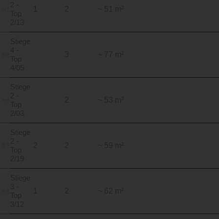
2 -
1
2
~ 51 m²
Top
2/13
Stiege
4 -
3
~ 77 m²
Top
4/05
Stiege
2 -
2
~ 53 m²
Top
2/03
Stiege
2 -
2
2
~ 59 m²
Top
2/19
Stiege
3 -
1
2
~ 62 m²
Top
3/12