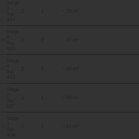
Stiege
3 -
2
1
~ 39 m²
Top
3/14
Stiege
4 -
2
3
~ 67 m²
Top
4/15
Stiege
4 -
2
1
~ 39 m²
Top
4/13
Stiege
2 -
1
1
~ 38 m²
Top
2/07
Stiege
3 -
2
2
~ 61 m²
Top
3/16