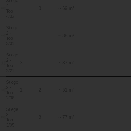
Stiege
4 -
3
~ 69 m²
Top
4/03
Stiege
2 -
1
~ 38 m²
Top
2/01
Stiege
2 -
3
1
~ 37 m²
Top
2/21
Stiege
2 -
1
2
~ 51 m²
Top
2/08
Stiege
3 -
3
~ 77 m²
Top
3/05