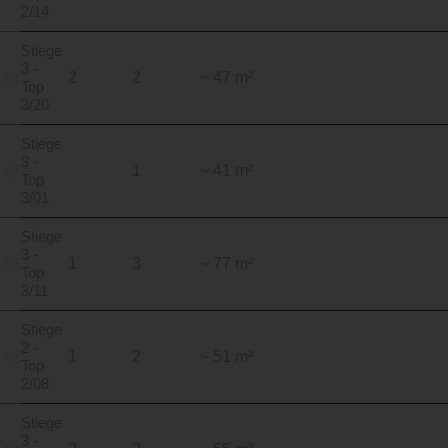
2/14
Stiege
3 -
2
2
~ 47 m²
Top
3/20
Stiege
3 -
1
~ 41 m²
Top
3/01
Stiege
3 -
1
3
~ 77 m²
Top
3/11
Stiege
2 -
1
2
~ 51 m²
Top
2/08
Stiege
3 -