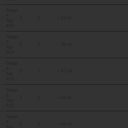
Stiege
4 -
1
2
~ 53 m²
Top
4/07
Stiege
2 -
2
1
~ 36 m²
Top
2/14
Stiege
4 -
2
3
~ 67 m²
Top
4/15
Stiege
3 -
1
2
~ 62 m²
Top
3/12
Stiege
4 -
2
2
~ 60 m²
Top