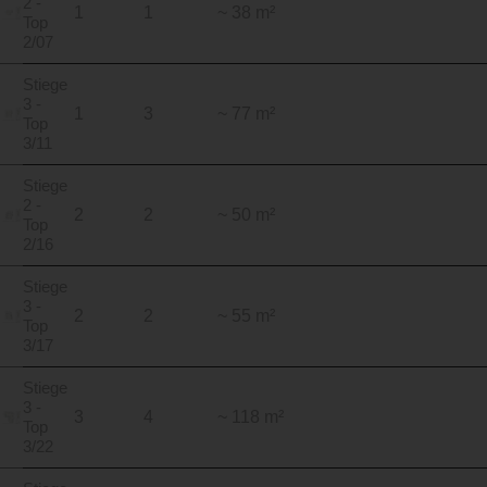
2 -
1
1
~ 38 m²
Top
2/07
Stiege
3 -
1
3
~ 77 m²
Top
3/11
Stiege
2 -
2
2
~ 50 m²
Top
2/16
Stiege
3 -
2
2
~ 55 m²
Top
3/17
Stiege
3 -
3
4
~ 118 m²
Top
3/22