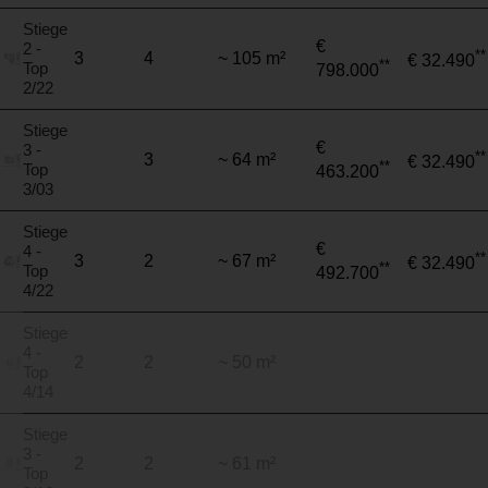
Stiege
€
2 -
**
3
4
~ 105 m²
€ 32.490
**
Top
798.000
2/22
Stiege
€
3 -
**
3
~ 64 m²
€ 32.490
**
Top
463.200
3/03
Stiege
€
4 -
**
3
2
~ 67 m²
€ 32.490
**
Top
492.700
4/22
Stiege
4 -
2
2
~ 50 m²
Top
4/14
Stiege
3 -
2
2
~ 61 m²
Top