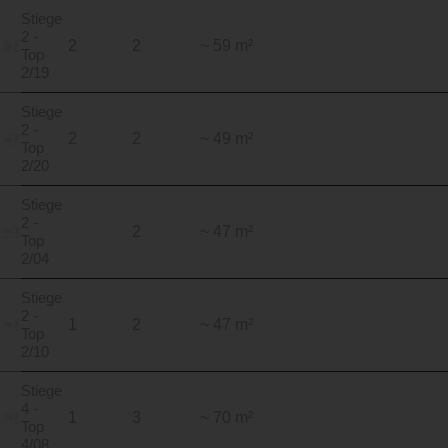
Stiege
2 -
2
2
~ 59 m²
Top
2/19
Stiege
2 -
2
2
~ 49 m²
Top
2/20
Stiege
2 -
2
~ 47 m²
Top
2/04
Stiege
2 -
1
2
~ 47 m²
Top
2/10
Stiege
4 -
1
3
~ 70 m²
Top
4/08