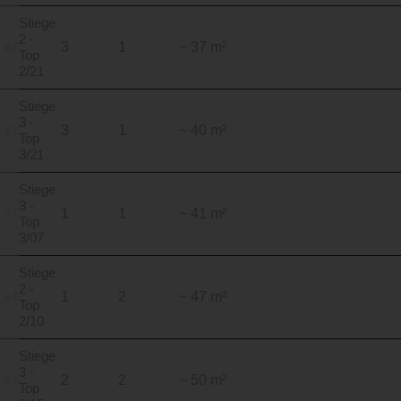
Stiege
2 -
3
1
~ 37 m²
Top
2/21
Stiege
3 -
3
1
~ 40 m²
Top
3/21
Stiege
3 -
1
1
~ 41 m²
Top
3/07
Stiege
2 -
1
2
~ 47 m²
Top
2/10
Stiege
3 -
2
2
~ 50 m²
Top