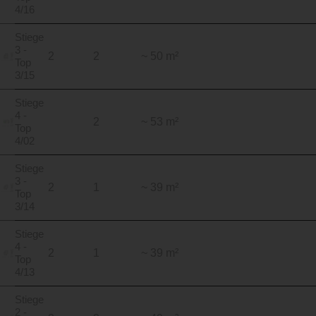
4/16
Stiege
3 -
2
2
~ 50 m²
Top
3/15
Stiege
4 -
2
~ 53 m²
Top
4/02
Stiege
3 -
2
1
~ 39 m²
Top
3/14
Stiege
4 -
2
1
~ 39 m²
Top
4/13
Stiege
2 -