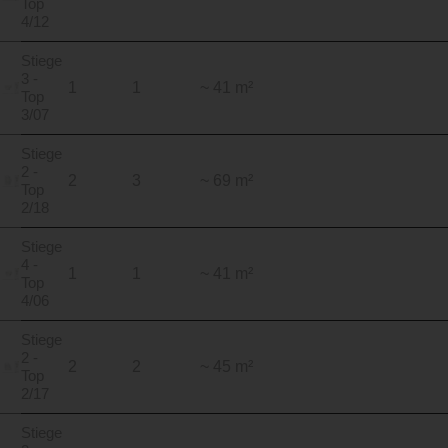
Top
4/12
Stiege
3 -
1
1
~ 41 m²
Top
3/07
Stiege
2 -
2
3
~ 69 m²
Top
2/18
Stiege
4 -
1
1
~ 41 m²
Top
4/06
Stiege
2 -
2
2
~ 45 m²
Top
2/17
Stiege