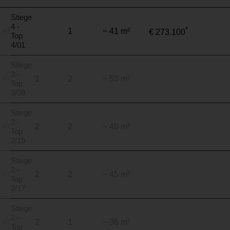
Stiege
4 -
*
1
~ 41 m²
€ 273.100
Top
4/01
Stiege
3 -
1
2
~ 53 m²
Top
3/08
Stiege
2 -
2
2
~ 49 m²
Top
2/15
Stiege
2 -
2
2
~ 45 m²
Top
2/17
Stiege
2 -
2
1
~ 36 m²
Top