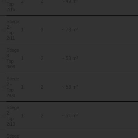
2
2
~ 49 m²
Top
2/15
Stiege
2 -
1
3
~ 73 m²
Top
2/11
Stiege
3 -
1
2
~ 53 m²
Top
3/08
Stiege
2 -
1
2
~ 53 m²
Top
2/09
Stiege
2 -
1
2
~ 51 m²
Top
2/13
Stiege