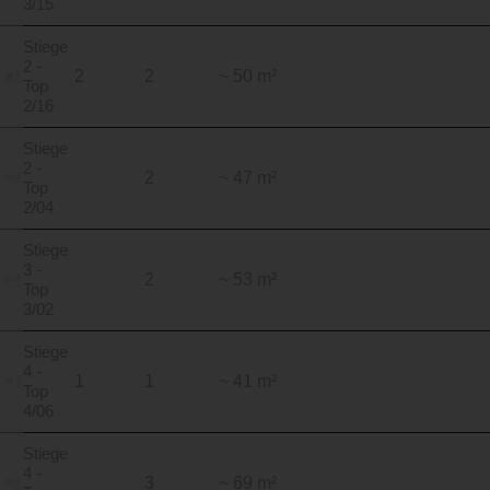
3/15
Stiege
2 -
2
2
~ 50 m²
Top
2/16
Stiege
2 -
2
~ 47 m²
Top
2/04
Stiege
3 -
2
~ 53 m²
Top
3/02
Stiege
4 -
1
1
~ 41 m²
Top
4/06
Stiege
4 -
3
~ 69 m²