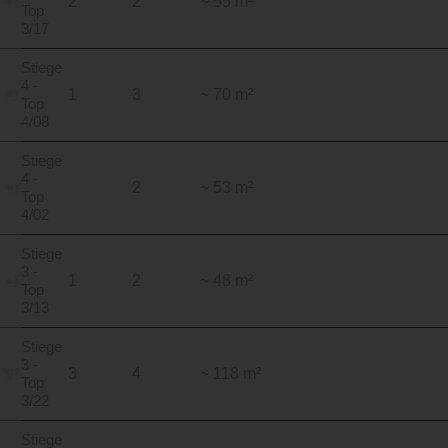
2
2
~ 55 m²
Top
3/17
Stiege
4 -
1
3
~ 70 m²
Top
4/08
Stiege
4 -
2
~ 53 m²
Top
4/02
Stiege
3 -
1
2
~ 48 m²
Top
3/13
Stiege
3 -
3
4
~ 118 m²
Top
3/22
Stiege