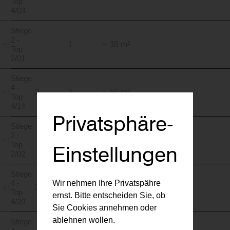
Top
4/03
Stiege
2 -
1
~ 38 m²
Top
2/01
Stiege
4 -
2
2
~ 50 m²
Top
4/14
Privatsphäre-
Stiege
2 -
2
~ 51 m²
Top
Einstellungen
2/02
Stiege
4 -
Wir nehmen Ihre Privatspähre
3
2
~ 48 m²
Top
ernst. Bitte entscheiden Sie, ob
4/20
Sie Cookies annehmen oder
ablehnen wollen.
Stiege