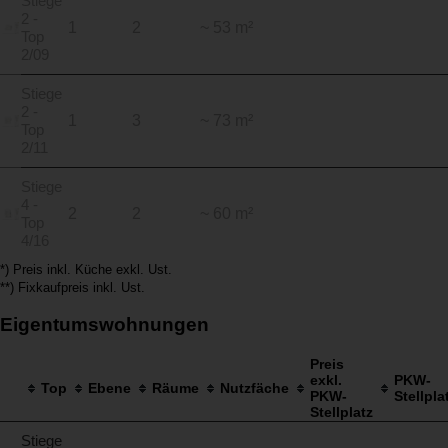
Stiege
2 -
1
2
~ 53 m²
Top
2/09
Stiege
2 -
1
3
~ 73 m²
Top
2/11
Stiege
4 -
2
2
~ 60 m²
Top
4/16
*) Preis inkl. Küche exkl. Ust.
**) Fixkaufpreis inkl. Ust.
Eigentumswohnungen
Preis
exkl.
PKW-
Top
Ebene
Räume
Nutzfäche
PKW-
Stellpla
Stellplatz
Stiege