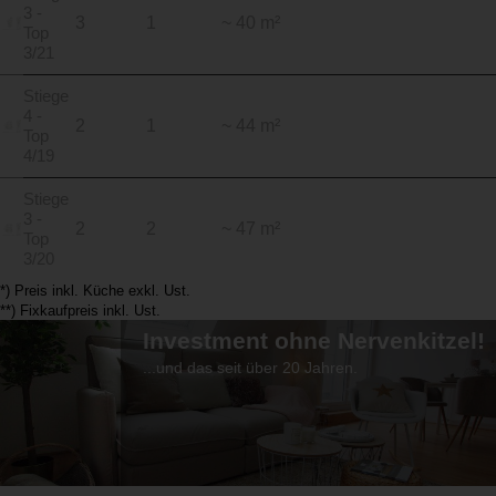
3 -
3
1
~ 40 m²
Top
3/21
Stiege
4 -
2
1
~ 44 m²
Top
4/19
Stiege
3 -
2
2
~ 47 m²
Top
3/20
*) Preis inkl. Küche exkl. Ust.
**) Fixkaufpreis inkl. Ust.
Investment ohne Nervenkitzel!
...und das seit über 20 Jahren.