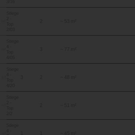
3/16
Stiege
2 -
2
~ 53 m²
Top
2/03
Stiege
4 -
3
~ 77 m²
Top
4/05
Stiege
4 -
3
2
~ 48 m²
Top
4/20
Stiege
2 -
2
~ 51 m²
Top
2/2
Stiege
4 -
1
1
~ 45 m²