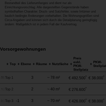
Bestandteil des Lieferumfanges und dient nur als
Einrichtungsvorschlag. Alle dargestellten Gegenstände haben
symbolhaften Charakter. Druck- und Satzfehler, sowie Irrtümer und
baulich bedingte Änderungen vorbehalten. Die Wohnungsgrößen sind
Circa-Angaben und können sich durch die Detailplanung geringfügig
ändern. Maßgeblich ist in jedem Fall der Kaufvertrag.
Vorsorgewohnungen
Preis
exkl.
PKW-
Top
Ebene
Räume
Nutzfäche
PKW-
Stellpla
Stellplatz
*
*
Top 1
3
~ 78 m²
€ 492.500
€ 38.000
*
Top 2
2
~ 40 m²
€ 276.600
*
*
Top 3
-1
3
~ 70 m²
€ 426.000
€ 38.000