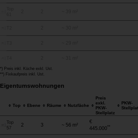
Top
2
2
~ 39 m²
61
T2
2
~ 30 m²
T3
2
~ 29 m²
T4
2
~ 31 m²
*) Preis inkl. Küche exkl. Ust.
**) Fixkaufpreis inkl. Ust.
Eigentumswohnungen
Preis
exkl.
PKW-
Top
Ebene
Räume
Nutzfäche
PKW-
Stellpla
Stellplatz
€
Top
2
3
~ 56 m²
**
57
445.000