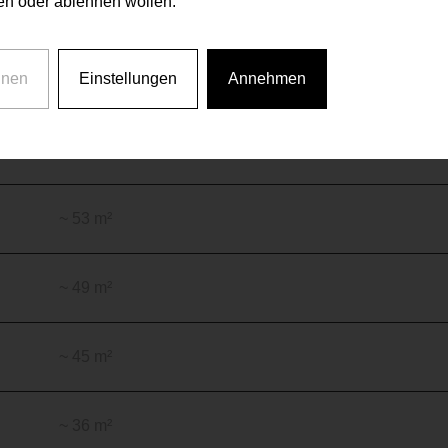
n oder ablehnen wollen.
*
*
~ 63 m²
€ 394.900
€ 28.500
*
*
hnen
Einstellungen
Annehmen
~ 61 m²
€ 394.200
€ 28.500
*
~ 41 m²
€ 273.100
~ 53 m²
~ 49 m²
~ 45 m²
~ 36 m²