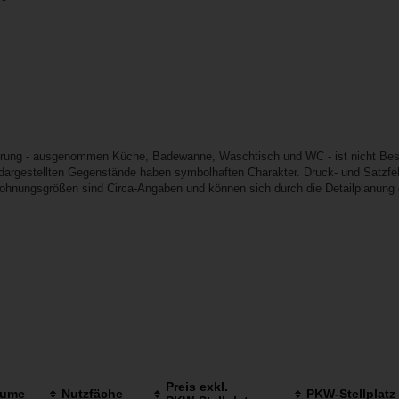
erung - ausgenommen Küche, Badewanne, Waschtisch und WC - ist nicht Best
e dargestellten Gegenstände haben symbolhaften Charakter. Druck- und Satzfeh
Wohnungsgrößen sind Circa-Angaben und können sich durch die Detailplanung 
Preis exkl.
ume
Nutzfäche
PKW-Stellplatz