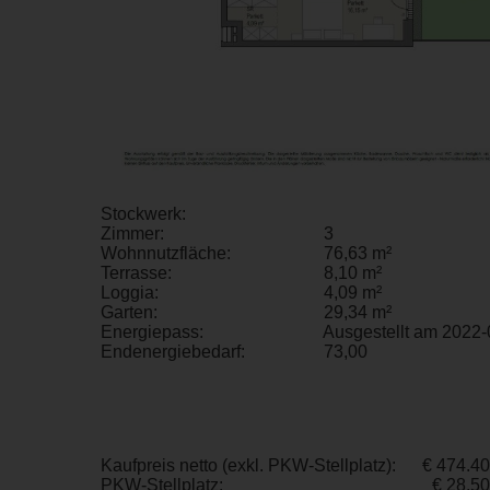
Stockwerk:
Zimmer:
3
Wohnnutzfläche:
76,63 m²
Terrasse:
8,10 m²
Loggia:
4,09 m²
Garten:
29,34 m²
Energiepass:
Ausgestellt am 2022-
Endenergiebedarf:
73,00
Kaufpreis netto (exkl. PKW-Stellplatz):
€ 474.4
PKW-Stellplatz:
€ 28.5