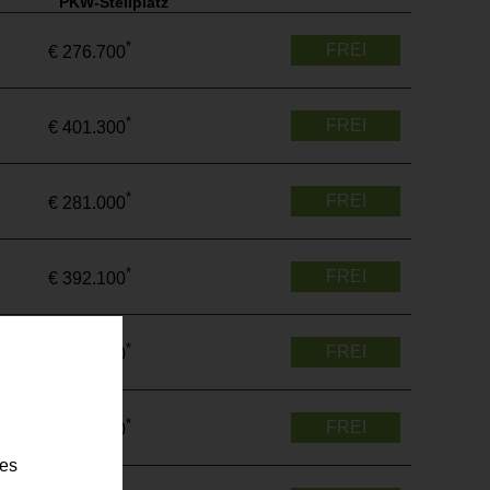
PKW-Stellplatz
*
FREI
€ 276.700
*
FREI
€ 401.300
*
FREI
€ 281.000
*
FREI
€ 392.100
*
FREI
€ 384.700
*
FREI
€ 398.000
ies