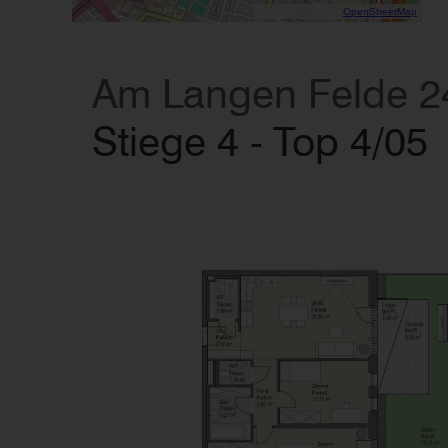
Data CC-By-SA by
OpenStreetMap
Am Langen Felde 2
Stiege 4 - Top 4/05