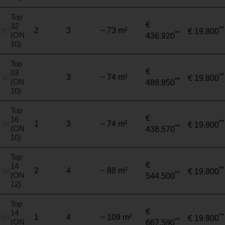
Top
€
32
**
2
3
~ 73 m²
€ 19.800
**
(ON
436.920
10)
Top
€
03
**
3
~ 74 m²
€ 19.800
**
(ON
488.950
10)
Top
€
16
**
1
3
~ 74 m²
€ 19.800
**
(ON
438.570
10)
Top
€
14
**
2
4
~ 88 m²
€ 19.800
**
(ON
544.500
12)
Top
€
14
**
1
4
~ 109 m²
€ 19.800
**
(ON
667.590