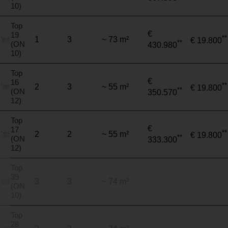
10)
Top
€
19
**
1
3
~ 73 m²
€ 19.800
**
(ON
430.980
10)
Top
€
16
**
2
3
~ 55 m²
€ 19.800
**
(ON
350.570
12)
Top
€
17
**
2
2
~ 55 m²
€ 19.800
**
(ON
333.300
12)
Top
39
3
3
~ 74 m²
(ON
10)
Top
28