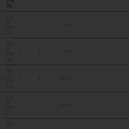
(ON
10)
Top
26
2
3
~ 74 m²
(ON
10)
Top
39
3
3
~ 74 m²
(ON
10)
Top
19
3
4
~ 88 m²
(ON
12)
Top
20
3
3
~ 66 m²
(ON
12)
Top