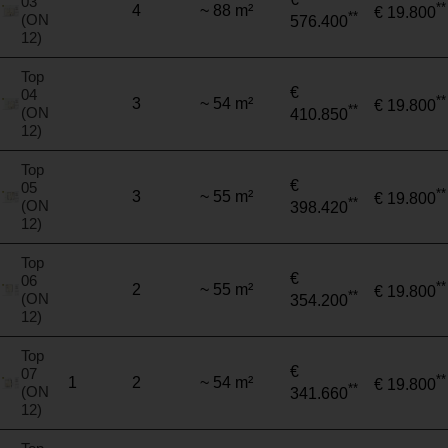
03
**
4
~ 88 m²
€ 19.800
**
(ON
576.400
12)
Top
€
04
**
3
~ 54 m²
€ 19.800
**
(ON
410.850
12)
Top
€
05
**
3
~ 55 m²
€ 19.800
**
(ON
398.420
12)
Top
€
06
**
2
~ 55 m²
€ 19.800
**
(ON
354.200
12)
Top
€
07
**
1
2
~ 54 m²
€ 19.800
**
(ON
341.660
12)