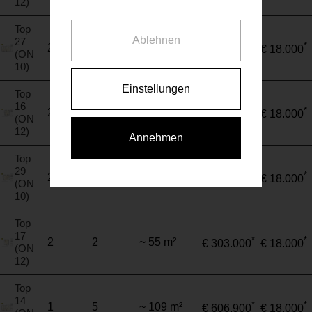
12)
Top
Ablehnen
27
*
*
2
4
~ 109 m²
€ 611.100
€ 18.000
(ON
10)
Einstellungen
Top
16
*
*
2
3
~ 55 m²
€ 318.700
€ 18.000
(ON
12)
Annehmen
Top
29
*
*
2
3
~ 74 m²
€ 418.200
€ 18.000
(ON
10)
Top
17
*
*
2
2
~ 55 m²
€ 303.000
€ 18.000
(ON
12)
Top
14
*
*
1
5
~ 109 m²
€ 606.900
€ 18.000