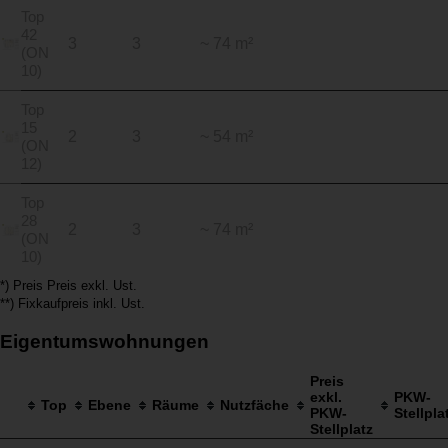
Top
42
3
3
~ 74 m²
(ON
10)
Top
15
2
3
~ 54 m²
(ON
12)
Top
28
2
3
~ 74 m²
(ON
10)
*) Preis Preis exkl. Ust.
**) Fixkaufpreis inkl. Ust.
Eigentumswohnungen
Preis
exkl.
PKW-
Top
Ebene
Räume
Nutzfäche
PKW-
Stellpla
Stellplatz