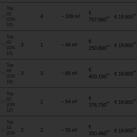
Top
€
02
**
4
~ 109 m²
€ 19.800
**
(ON
707.080
10)
Top
€
43
**
3
1
~ 40 m²
€ 19.800
**
(ON
250.800
10)
Top
€
44
**
3
3
~ 66 m²
€ 19.800
**
(ON
403.150
10)
Top
€
02
**
2
~ 54 m²
€ 19.800
**
(ON
376.750
12)
Top
€
18
**
2
2
~ 55 m²
€ 19.800
**
(ON
350.460