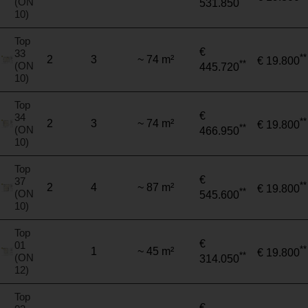
(ON
531.850
10)
Top
€
33
**
2
3
~ 74 m²
€ 19.800
**
(ON
445.720
10)
Top
€
34
**
2
3
~ 74 m²
€ 19.800
**
(ON
466.950
10)
Top
€
37
**
2
4
~ 87 m²
€ 19.800
**
(ON
545.600
10)
Top
€
01
**
1
~ 45 m²
€ 19.800
**
(ON
314.050
12)
Top
€