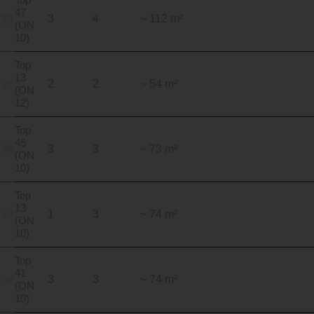
47
3
4
~ 112 m²
(ON
10)
Top
13
2
2
~ 54 m²
(ON
12)
Top
45
3
3
~ 73 m²
(ON
10)
Top
13
1
3
~ 74 m²
(ON
10)
Top
41
3
3
~ 74 m²
(ON
10)