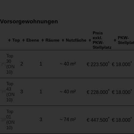
Vorsorgewohnungen
Preis
exkl.
PKW-
Top
Ebene
Räume
Nutzfäche
PKW-
Stellpla
Stellplatz
Top
30
*
*
2
1
~ 40 m²
€ 223.500
€ 18.000
(ON
10)
Top
43
*
*
3
1
~ 40 m²
€ 228.000
€ 18.000
(ON
10)
Top
01
*
*
3
~ 74 m²
€ 447.500
€ 18.000
(ON
10)