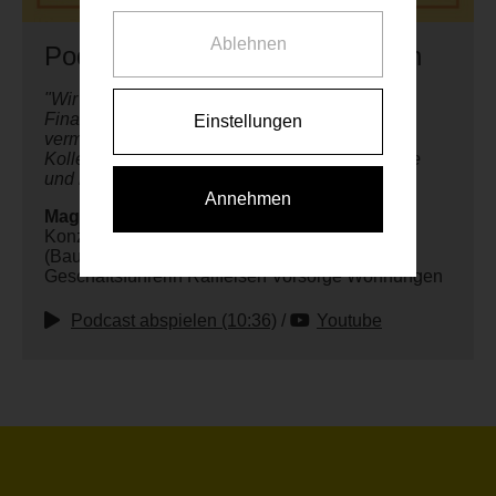
Ablehnen
Podcast - Finanzierung schaffen
"Wir helfen auch gerne weiter, wenn es um
Finanzierungsthemen geht. Das heisst, wir
Einstellungen
vermitteln entsprechende Kontakte. Mit den
Kollegen in der Landesbank gibt es kurze Wege
und hier unterstützen wir gerne."
Annehmen
Mag. Marion Weinberger-Fritz
Konzessionierte Immobilientreuhänderin
(Bauträger, Makler)
Geschäftsführerin Raiffeisen Vorsorge Wohnungen
Podcast abspielen (10:36)
/
Youtube