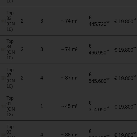
10)
Top
€
33
**
2
3
~ 74 m²
€ 19.800
**
(ON
445.720
10)
Top
€
34
**
2
3
~ 74 m²
€ 19.800
**
(ON
466.950
10)
Top
€
37
**
2
4
~ 87 m²
€ 19.800
**
(ON
545.600
10)
Top
€
01
**
1
~ 45 m²
€ 19.800
**
(ON
314.050
12)
Top
€
03
**
4
~ 88 m²
€ 19.800
**