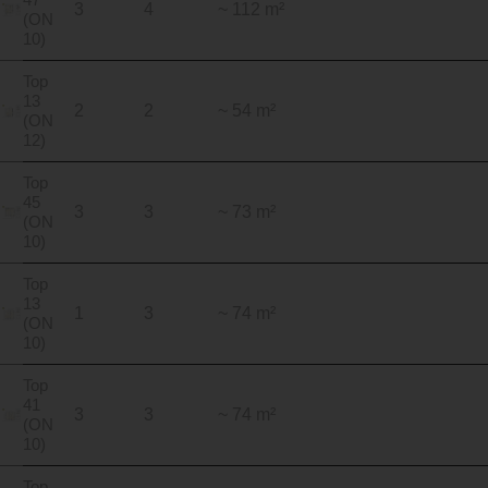
3
4
~ 112 m²
(ON
10)
Top
13
2
2
~ 54 m²
(ON
12)
Top
45
3
3
~ 73 m²
(ON
10)
Top
13
1
3
~ 74 m²
(ON
10)
Top
41
3
3
~ 74 m²
(ON
10)
Top