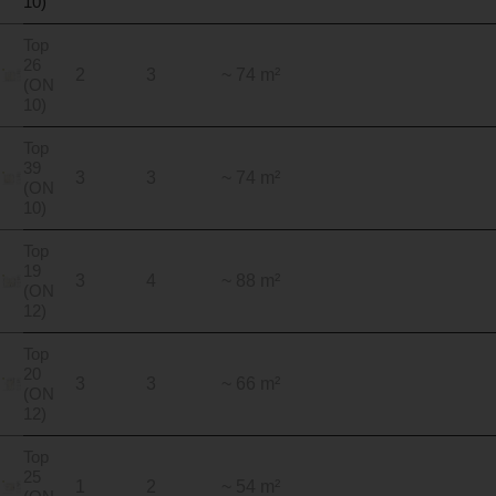
10)
Top
26
2
3
~ 74 m²
(ON
10)
Top
39
3
3
~ 74 m²
(ON
10)
Top
19
3
4
~ 88 m²
(ON
12)
Top
20
3
3
~ 66 m²
(ON
12)
Top
25
1
2
~ 54 m²