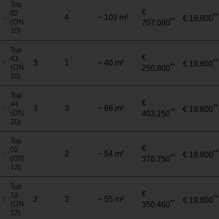
Top
€
02
**
4
~ 109 m²
€ 19.800
**
(ON
707.080
10)
Top
€
43
**
3
1
~ 40 m²
€ 19.800
**
(ON
250.800
10)
Top
€
44
**
3
3
~ 66 m²
€ 19.800
**
(ON
403.150
10)
Top
€
02
**
2
~ 54 m²
€ 19.800
**
(ON
376.750
12)
Top
€
18
**
2
2
~ 55 m²
€ 19.800
**
(ON
350.460
12)