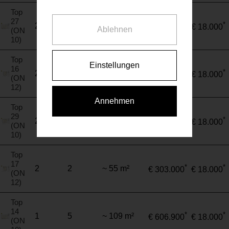
Top
27
*
*
2
4
~ 109 m²
€ 611.100
€ 18.000
Ablehnen
(ON
10)
Top
Einstellungen
16
*
*
2
3
~ 55 m²
€ 318.700
€ 18.000
(ON
12)
Annehmen
Top
29
*
*
2
3
~ 74 m²
€ 418.200
€ 18.000
(ON
10)
Top
17
*
*
2
2
~ 55 m²
€ 303.000
€ 18.000
(ON
12)
Top
14
*
*
1
5
~ 109 m²
€ 606.900
€ 18.000
(ON