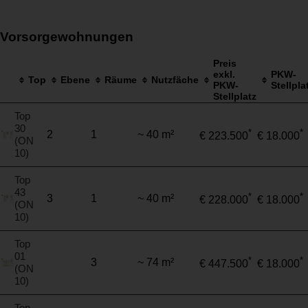
Vorsorgewohnungen
Preis
exkl.
PKW-
Top
Ebene
Räume
Nutzfäche
PKW-
Stellpla
Stellplatz
Top
30
*
*
2
1
~ 40 m²
€ 223.500
€ 18.000
(ON
10)
Top
43
*
*
3
1
~ 40 m²
€ 228.000
€ 18.000
(ON
10)
Top
01
*
*
3
~ 74 m²
€ 447.500
€ 18.000
(ON
10)
Top