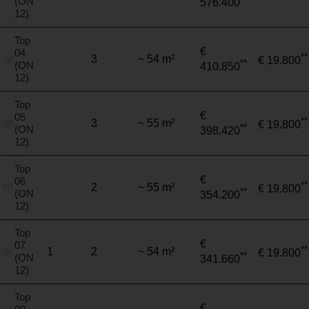
(ON
576.400
12)
Top
€
04
**
3
~ 54 m²
€ 19.800
**
(ON
410.850
12)
Top
€
05
**
3
~ 55 m²
€ 19.800
**
(ON
398.420
12)
Top
€
06
**
2
~ 55 m²
€ 19.800
**
(ON
354.200
12)
Top
€
07
**
1
2
~ 54 m²
€ 19.800
**
(ON
341.660
12)
Top
€