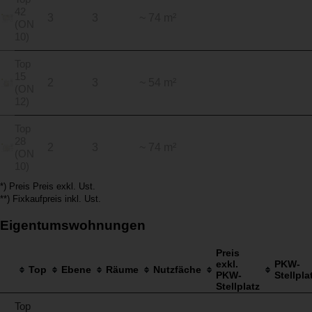
42
3
3
~ 74 m²
(ON
10)
Top
15
2
3
~ 54 m²
(ON
12)
Top
28
2
3
~ 74 m²
(ON
10)
*) Preis Preis exkl. Ust.
**) Fixkaufpreis inkl. Ust.
Eigentumswohnungen
Preis
exkl.
PKW-
Top
Ebene
Räume
Nutzfäche
PKW-
Stellpla
Stellplatz
Top