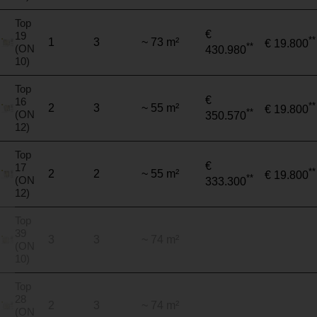
Top
€
19
**
1
3
~ 73 m²
€ 19.800
**
(ON
430.980
10)
Top
€
16
**
2
3
~ 55 m²
€ 19.800
**
(ON
350.570
12)
Top
€
17
**
2
2
~ 55 m²
€ 19.800
**
(ON
333.300
12)
Top
39
3
3
~ 74 m²
(ON
10)
Top
28
2
3
~ 74 m²
(ON