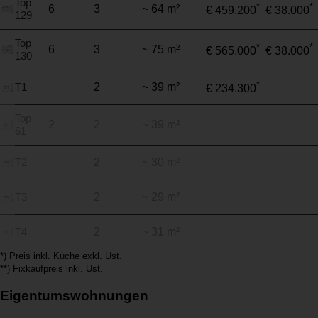
Top
*
*
6
3
~ 64 m²
€ 459.200
€ 38.000
129
Top
*
*
6
3
~ 75 m²
€ 565.000
€ 38.000
130
*
T1
2
~ 39 m²
€ 234.300
Top
2
2
~ 39 m²
61
T2
2
~ 30 m²
T3
2
~ 29 m²
T4
2
~ 31 m²
*) Preis inkl. Küche exkl. Ust.
**) Fixkaufpreis inkl. Ust.
Eigentumswohnungen