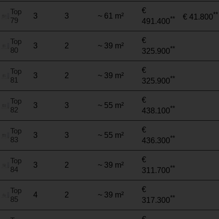
€
Top
**
3
3
~ 61 m²
€ 41.800
**
79
491.400
€
Top
3
2
~ 39 m²
**
80
325.900
€
Top
3
2
~ 39 m²
**
81
325.900
€
Top
3
3
~ 55 m²
**
82
438.100
€
Top
3
3
~ 55 m²
**
83
436.300
€
Top
3
2
~ 39 m²
**
84
311.700
€
Top
4
2
~ 39 m²
**
85
317.300