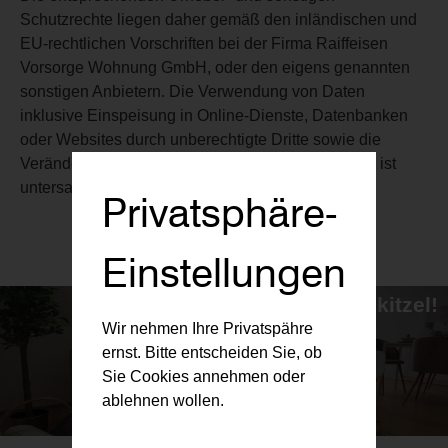
Schutzrechte liegen daher gemäß den inländischen und
EU-rechtlichen Vorschriften bei der Firma Raiffeisen
Vorsorge Wohnung GmbH, oder den eigens genannten
sonstigen Anbietern. Die Verwendung von Daten
inklusive Einspeisung in Online-Dienste, Datenbanken
oder Websites durch unberechtigte Dritte sowie die
Veränderung oder Verfälschung von Informationen ist
untersagt.
Privatsphäre-
Einstellungen
Investment ohne Nervenkitzel!
Wir nehmen Ihre Privatspähre
...und das seit über 20 Jahren.
ernst. Bitte entscheiden Sie, ob
Sie Cookies annehmen oder
ablehnen wollen.