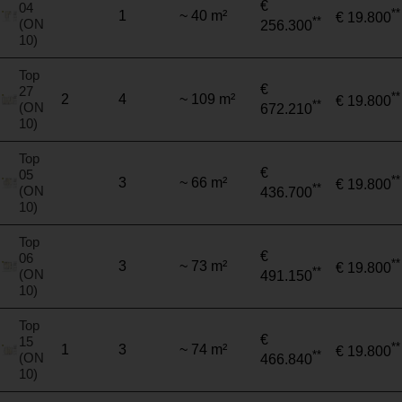
€
04
**
1
~ 40 m²
€ 19.800
**
(ON
256.300
10)
Top
€
27
**
2
4
~ 109 m²
€ 19.800
**
(ON
672.210
10)
Top
€
05
**
3
~ 66 m²
€ 19.800
**
(ON
436.700
10)
Top
€
06
**
3
~ 73 m²
€ 19.800
**
(ON
491.150
10)
Top
€
15
**
1
3
~ 74 m²
€ 19.800
**
(ON
466.840
10)