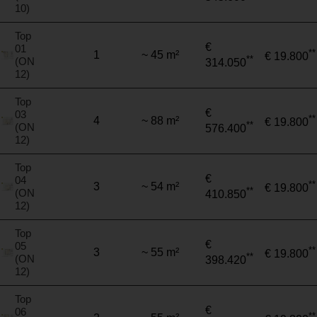
10)
Top
€
01
**
1
~ 45 m²
€ 19.800
**
(ON
314.050
12)
Top
€
03
**
4
~ 88 m²
€ 19.800
**
(ON
576.400
12)
Top
€
04
**
3
~ 54 m²
€ 19.800
**
(ON
410.850
12)
Top
€
05
**
3
~ 55 m²
€ 19.800
**
(ON
398.420
12)
Top
€
06
**