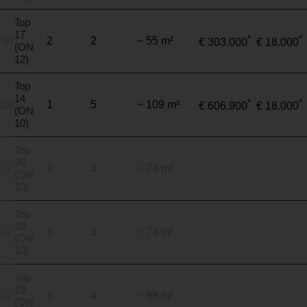
Top
17
*
*
2
2
~ 55 m²
€ 303.000
€ 18.000
(ON
12)
Top
14
*
*
1
5
~ 109 m²
€ 606.900
€ 18.000
(ON
10)
Top
26
2
3
~ 74 m²
(ON
10)
Top
39
3
3
~ 74 m²
(ON
10)
Top
19
3
4
~ 88 m²
(ON