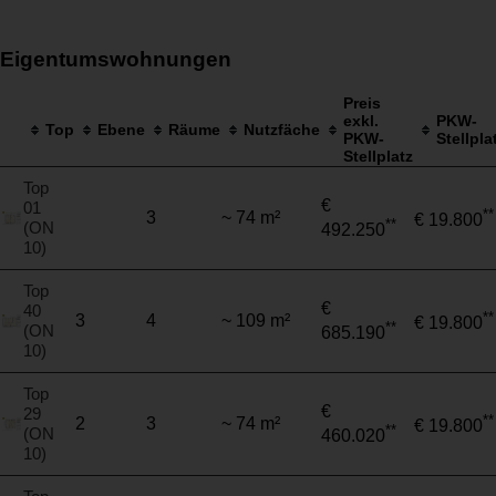
Eigentumswohnungen
Preis
exkl.
PKW-
Top
Ebene
Räume
Nutzfäche
PKW-
Stellpla
Stellplatz
Top
€
01
**
3
~ 74 m²
€ 19.800
**
(ON
492.250
10)
Top
€
40
**
3
4
~ 109 m²
€ 19.800
**
(ON
685.190
10)
Top
€
29
**
2
3
~ 74 m²
€ 19.800
**
(ON
460.020
10)