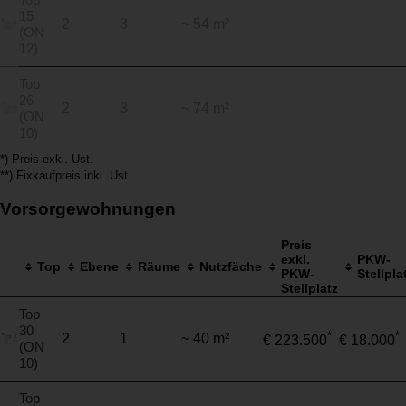
15
2
3
~ 54 m²
(ON
12)
Top
26
2
3
~ 74 m²
(ON
10)
*) Preis exkl. Ust.
**) Fixkaufpreis inkl. Ust.
Vorsorgewohnungen
Preis
exkl.
PKW-
Top
Ebene
Räume
Nutzfäche
PKW-
Stellpla
Stellplatz
Top
30
*
*
2
1
~ 40 m²
€ 223.500
€ 18.000
(ON
10)
Top