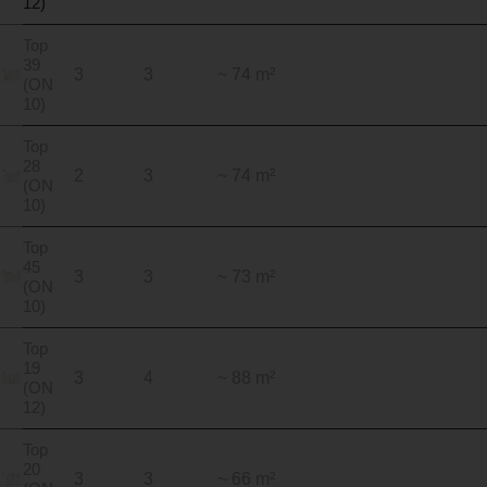
12)
Top
39
3
3
~ 74 m²
(ON
10)
Top
28
2
3
~ 74 m²
(ON
10)
Top
45
3
3
~ 73 m²
(ON
10)
Top
19
3
4
~ 88 m²
(ON
12)
Top
20
3
3
~ 66 m²