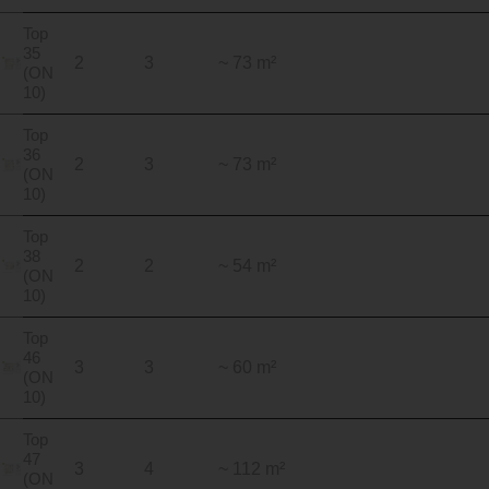
Top
35
2
3
~ 73 m²
(ON
10)
Top
36
2
3
~ 73 m²
(ON
10)
Top
38
2
2
~ 54 m²
(ON
10)
Top
46
3
3
~ 60 m²
(ON
10)
Top
47
3
4
~ 112 m²
(ON