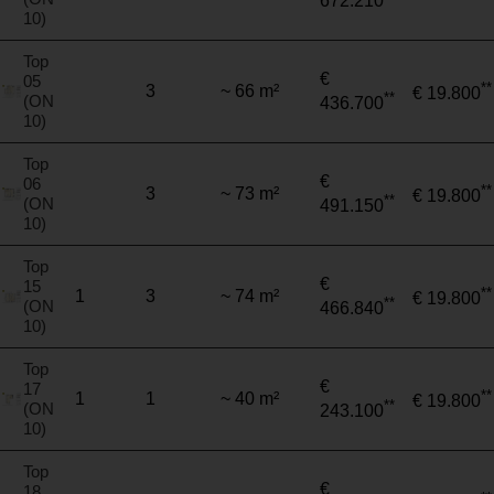
672.210
10)
Top
€
05
**
3
~ 66 m²
€ 19.800
**
(ON
436.700
10)
Top
€
06
**
3
~ 73 m²
€ 19.800
**
(ON
491.150
10)
Top
€
15
**
1
3
~ 74 m²
€ 19.800
**
(ON
466.840
10)
Top
€
17
**
1
1
~ 40 m²
€ 19.800
**
(ON
243.100
10)
Top
€
18