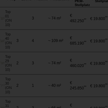
PKW-
Stellpla
Stellplatz
Top
€
01
**
3
~ 74 m²
€ 19.800
**
(ON
492.250
10)
Top
€
40
**
3
4
~ 109 m²
€ 19.800
**
(ON
685.190
10)
Top
€
29
**
2
3
~ 74 m²
€ 19.800
**
(ON
460.020
10)
Top
€
30
**
2
1
~ 40 m²
€ 19.800
**
(ON
245.850
10)
Top
€
31
**
2
3
~ 66 m²