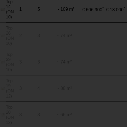
Top
14
*
*
1
5
~ 109 m²
€ 606.900
€ 18.000
(ON
10)
Top
26
2
3
~ 74 m²
(ON
10)
Top
39
3
3
~ 74 m²
(ON
10)
Top
19
3
4
~ 88 m²
(ON
12)
Top
20
3
3
~ 66 m²
(ON
12)