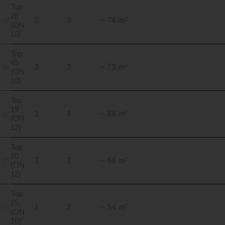
Top
28
2
3
~ 74 m²
(ON
10)
Top
45
3
3
~ 73 m²
(ON
10)
Top
19
3
4
~ 88 m²
(ON
12)
Top
20
3
3
~ 66 m²
(ON
12)
Top
25
1
2
~ 54 m²
(ON
10)