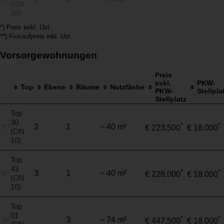
(ON
10)
*) Preis exkl. Ust.
**) Fixkaufpreis inkl. Ust.
Vorsorgewohnungen
Preis
exkl.
PKW-
Top
Ebene
Räume
Nutzfäche
PKW-
Stellpla
Stellplatz
Top
30
*
*
2
1
~ 40 m²
€ 223.500
€ 18.000
(ON
10)
Top
43
*
*
3
1
~ 40 m²
€ 228.000
€ 18.000
(ON
10)
Top
01
*
*
3
~ 74 m²
€ 447.500
€ 18.000