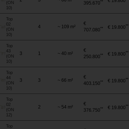
€ 19.800
**
(ON
395.670
10)
Top
€
02
**
4
~ 109 m²
€ 19.800
**
(ON
707.080
10)
Top
€
43
**
3
1
~ 40 m²
€ 19.800
**
(ON
250.800
10)
Top
€
44
**
3
3
~ 66 m²
€ 19.800
**
(ON
403.150
10)
Top
€
02
**
2
~ 54 m²
€ 19.800
**
(ON
376.750
12)
Top