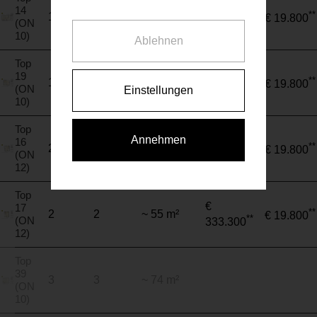
€
14
**
1
4
~ 109 m²
€ 19.800
**
(ON
667.590
10)
Ablehnen
Top
€
19
**
1
3
~ 73 m²
€ 19.800
**
(ON
Einstellungen
430.980
10)
Top
Annehmen
€
16
**
2
3
~ 55 m²
€ 19.800
**
(ON
350.570
12)
Top
€
17
**
2
2
~ 55 m²
€ 19.800
**
(ON
333.300
12)
Top
39
3
3
~ 74 m²
(ON
10)