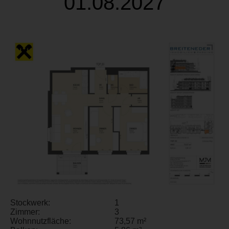
01.08.2027
Stockwerk:
1
Zimmer:
3
Wohnnutzfläche:
73,57 m²