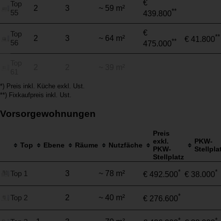
€
Top
2
3
~ 59 m²
**
55
439.800
€
Top
**
2
3
~ 64 m²
€ 41.800
**
56
475.000
Top
2
2
~ 39 m²
61
*) Preis inkl. Küche exkl. Ust.
**) Fixkaufpreis inkl. Ust.
Vorsorgewohnungen
Preis
exkl.
PKW-
Top
Ebene
Räume
Nutzfäche
PKW-
Stellpla
Stellplatz
*
*
Top 1
3
~ 78 m²
€ 492.500
€ 38.000
*
Top 2
2
~ 40 m²
€ 276.600
*
*