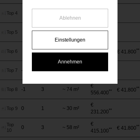
€
Top 4
2
~ 36 m²
**
263.900
Ablehnen
€
Top 5
2
~ 46 m²
**
351.300
Einstellungen
€
**
Top 6
3
~ 70 m²
€ 41.800
**
538.300
Annehmen
€
Top 7
-1
2
~ 36 m²
**
284.000
€
**
Top 8
-1
3
~ 74 m²
€ 41.800
**
556.400
€
Top 9
0
1
~ 30 m²
**
231.200
€
Top
**
0
3
~ 58 m²
€ 41.800
**
10
415.100