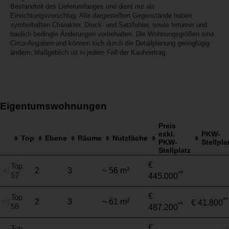
Bestandteil des Lieferumfanges und dient nur als
Einrichtungsvorschlag. Alle dargestellten Gegenstände haben
symbolhaften Charakter. Druck- und Satzfehler, sowie Irrtümer und
baulich bedingte Änderungen vorbehalten. Die Wohnungsgrößen sind
Circa-Angaben und können sich durch die Detailplanung geringfügig
ändern. Maßgeblich ist in jedem Fall der Kaufvertrag.
Eigentumswohnungen
Preis
exkl.
PKW-
Top
Ebene
Räume
Nutzfäche
PKW-
Stellpla
Stellplatz
€
Top
2
3
~ 56 m²
**
57
445.000
€
Top
**
2
3
~ 61 m²
€ 41.800
**
58
487.200
€
Top