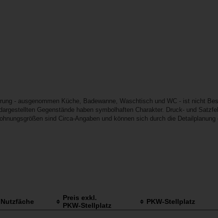
erung - ausgenommen Küche, Badewanne, Waschtisch und WC - ist nicht Best
e dargestellten Gegenstände haben symbolhaften Charakter. Druck- und Satzfeh
ohnungsgrößen sind Circa-Angaben und können sich durch die Detailplanung ge
Preis exkl.
Nutzfäche
PKW-Stellplatz
PKW-Stellplatz