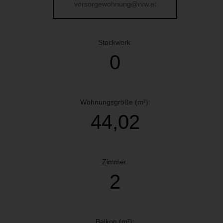
vorsorgewohnung@rvw.at
Stockwerk:
0
Wohnungsgröße (m²):
44,02
Zimmer:
2
Balkon (m²):