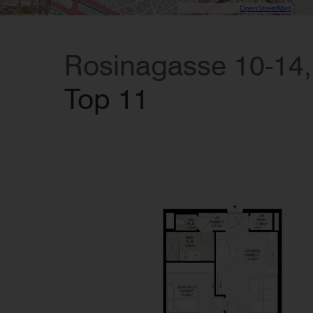
Data CC-By-SA by
OpenStreetMap
Rosinagasse 10-14
Top 11