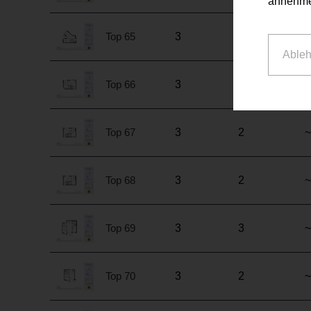
annehme
Top 65
3
2
~
Able
Top 66
3
2
~
Top 67
3
2
~
Top 68
3
2
~
Top 69
3
3
~
Top 70
3
2
~