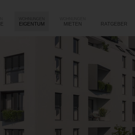
N
WOHNUNGEN
WOHNUNGEN
GE
EIGENTUM
MIETEN
RATGEBER