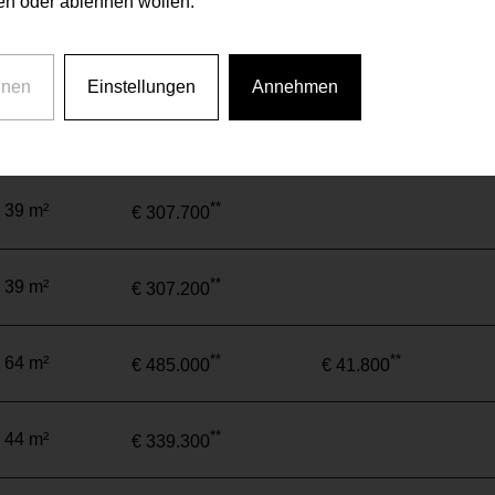
n oder ablehnen wollen.
**
 39 m²
€ 310.400
hnen
Einstellungen
Annehmen
**
 38 m²
€ 302.500
**
 39 m²
€ 307.700
**
 39 m²
€ 307.200
**
**
 64 m²
€ 485.000
€ 41.800
**
 44 m²
€ 339.300