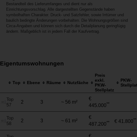
Bestandteil des Lieferumfanges und dient nur als
Einrichtungsvorschlag. Alle dargestellten Gegenstände haben
symbolhaften Charakter. Druck- und Satzfehler, sowie Irrtümer und
baulich bedingte Änderungen vorbehalten. Die Wohnungsgrößen sind
Circa-Angaben und können sich durch die Detailplanung geringfügig
ändern. Maßgeblich ist in jedem Fall der Kaufvertrag.
Eigentumswohnungen
Preis
exkl.
PKW-
Top
Ebene
Räume
Nutzfäche
PKW-
Stellpla
Stellplatz
€
Top
2
3
~ 56 m²
**
57
445.000
€
Top
**
2
3
~ 61 m²
€ 41.800
**
58
487.200
€
Top