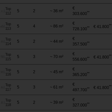
€
Top
5
2
~ 36 m²
**
112
303.600
€
Top
**
5
4
~ 86 m²
€ 41.800
**
113
728.100
€
Top
5
2
~ 44 m²
**
114
357.500
€
Top
**
5
3
~ 70 m²
€ 41.800
**
115
556.600
€
Top
5
2
~ 45 m²
**
116
365.200
€
Top
**
5
3
~ 61 m²
€ 41.800
**
117
497.700
€
Top
5
2
~ 39 m²
**
118
327.000