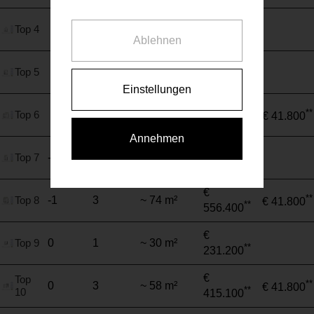
€
Top 4
2
~ 36 m²
**
263.900
Ablehnen
€
Top 5
2
~ 46 m²
**
351.300
Einstellungen
€
**
Top 6
3
~ 70 m²
€ 41.800
**
538.300
Annehmen
€
Top 7
-1
2
~ 36 m²
**
284.000
€
**
Top 8
-1
3
~ 74 m²
€ 41.800
**
556.400
€
Top 9
0
1
~ 30 m²
**
231.200
€
Top
**
0
3
~ 58 m²
€ 41.800
**
10
415.100