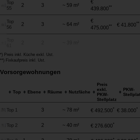
€
Top
2
3
~ 59 m²
**
55
439.800
€
Top
**
2
3
~ 64 m²
€ 41.800
**
56
475.000
Top
2
2
~ 39 m²
61
*) Preis inkl. Küche exkl. Ust.
**) Fixkaufpreis inkl. Ust.
Vorsorgewohnungen
Preis
exkl.
PKW-
Top
Ebene
Räume
Nutzfäche
PKW-
Stellpla
Stellplatz
*
*
Top 1
3
~ 78 m²
€ 492.500
€ 38.000
*
Top 2
2
~ 40 m²
€ 276.600
*
*