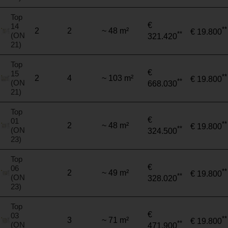
Top
€
14
**
2
2
~ 48 m²
€ 19.800
**
(ON
321.420
21)
Top
€
15
**
2
4
~ 103 m²
€ 19.800
**
(ON
668.030
21)
Top
€
01
**
2
~ 48 m²
€ 19.800
**
(ON
324.500
23)
Top
€
06
**
2
~ 49 m²
€ 19.800
**
(ON
328.020
23)
Top
€
03
**
3
~ 71 m²
€ 19.800
**
(ON
471.900