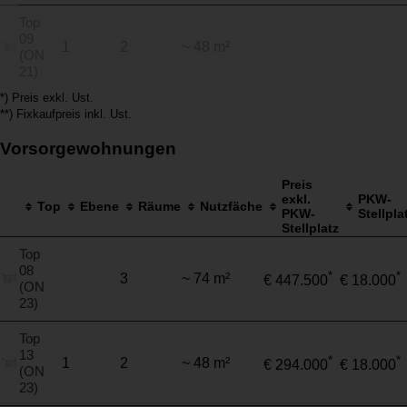
Top
09
1
2
~ 48 m²
(ON
21)
*) Preis exkl. Ust.
**) Fixkaufpreis inkl. Ust.
Vorsorgewohnungen
Preis
exkl.
PKW-
Top
Ebene
Räume
Nutzfäche
PKW-
Stellpla
Stellplatz
Top
08
*
*
3
~ 74 m²
€ 447.500
€ 18.000
(ON
23)
Top
13
*
*
1
2
~ 48 m²
€ 294.000
€ 18.000
(ON
23)