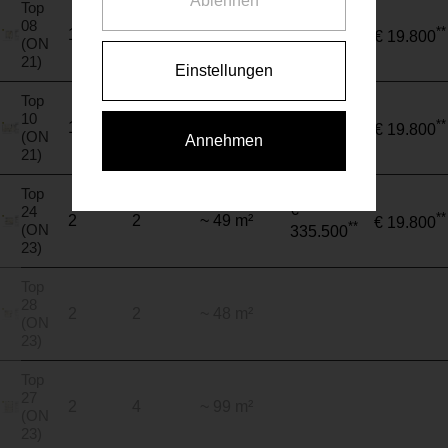
Ablehnen
Top
€
08
**
1
2
~ 48 m²
€ 19.800
**
(ON
319.000
21)
Einstellungen
Top
€
10
**
1
4
~ 103 m²
€ 19.800
**
(ON
654.940
Annehmen
21)
Top
€
24
**
2
2
~ 49 m²
€ 19.800
**
(ON
335.500
23)
Top
28
2
2
~ 48 m²
(ON
23)
Top
27
2
4
~ 99 m²
(ON
23)