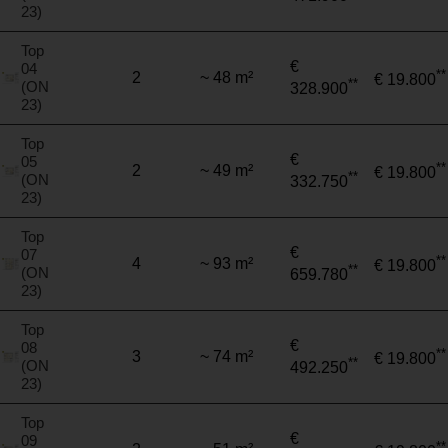
23)
Top
€
04
**
2
~ 48 m²
€ 19.800
**
(ON
328.900
23)
Top
€
05
**
2
~ 49 m²
€ 19.800
**
(ON
332.750
23)
Top
€
07
**
4
~ 93 m²
€ 19.800
**
(ON
659.780
23)
Top
€
08
**
3
~ 74 m²
€ 19.800
**
(ON
492.250
23)
Top
€
09
**