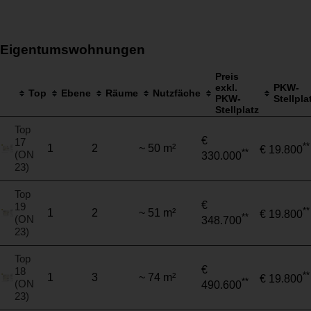
Eigentumswohnungen
Preis
exkl.
PKW-
Top
Ebene
Räume
Nutzfäche
PKW-
Stellpla
Stellplatz
Top
€
17
**
1
2
~ 50 m²
€ 19.800
**
(ON
330.000
23)
Top
€
19
**
1
2
~ 51 m²
€ 19.800
**
(ON
348.700
23)
Top
€
18
**
1
3
~ 74 m²
€ 19.800
**
(ON
490.600
23)