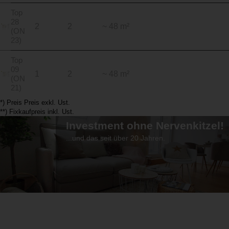
Top
28
2
2
~ 48 m²
(ON
23)
Top
09
1
2
~ 48 m²
(ON
21)
*) Preis Preis exkl. Ust.
**) Fixkaufpreis inkl. Ust.
Investment ohne Nervenkitzel!
...und das seit über 20 Jahren.