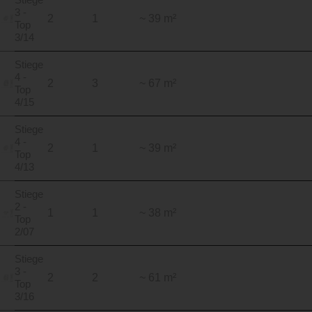
3 -
2
1
~ 39 m²
Top
3/14
Stiege
4 -
2
3
~ 67 m²
Top
4/15
Stiege
4 -
2
1
~ 39 m²
Top
4/13
Stiege
2 -
1
1
~ 38 m²
Top
2/07
Stiege
3 -
2
2
~ 61 m²
Top
3/16