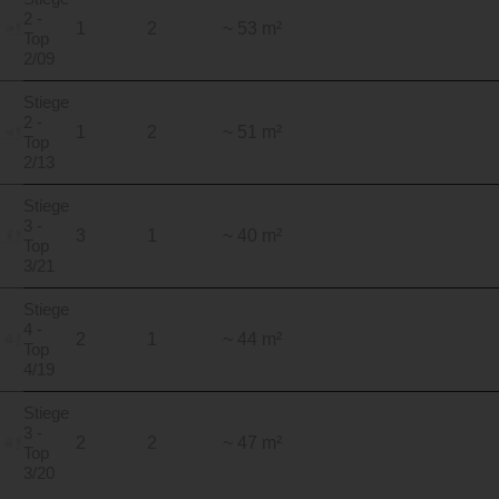
2 -
1
2
~ 53 m²
Top
2/09
Stiege
2 -
1
2
~ 51 m²
Top
2/13
Stiege
3 -
3
1
~ 40 m²
Top
3/21
Stiege
4 -
2
1
~ 44 m²
Top
4/19
Stiege
3 -
2
2
~ 47 m²
Top
3/20