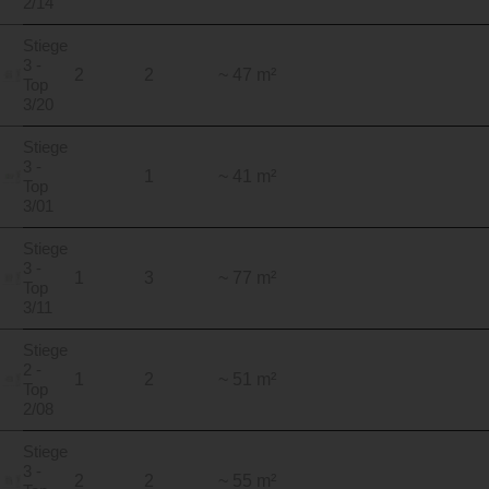
2/14
Stiege
3 -
2
2
~ 47 m²
Top
3/20
Stiege
3 -
1
~ 41 m²
Top
3/01
Stiege
3 -
1
3
~ 77 m²
Top
3/11
Stiege
2 -
1
2
~ 51 m²
Top
2/08
Stiege
3 -
2
2
~ 55 m²