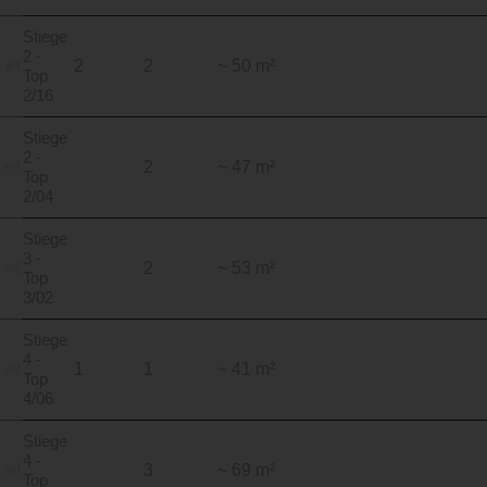
Stiege
2 -
2
2
~ 50 m²
Top
2/16
Stiege
2 -
2
~ 47 m²
Top
2/04
Stiege
3 -
2
~ 53 m²
Top
3/02
Stiege
4 -
1
1
~ 41 m²
Top
4/06
Stiege
4 -
3
~ 69 m²
Top