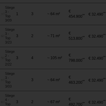
Stiege
€
3 -
**
1
3
~ 64 m²
€ 32.490
**
Top
454.900
3/09
Stiege
€
3 -
**
3
2
~ 71 m²
€ 32.490
**
Top
513.800
3/23
Stiege
€
2 -
**
3
4
~ 105 m²
€ 32.490
**
Top
798.000
2/22
Stiege
€
3 -
**
3
~ 64 m²
€ 32.490
**
Top
463.200
3/03
Stiege
€
4 -
**
3
2
~ 67 m²
€ 32.490
**
Top
492.700