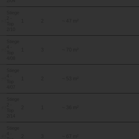
2/04
Stiege
2 -
1
2
~ 47 m²
Top
2/10
Stiege
4 -
1
3
~ 70 m²
Top
4/08
Stiege
4 -
1
2
~ 53 m²
Top
4/07
Stiege
2 -
2
1
~ 36 m²
Top
2/14
Stiege
4 -
2
3
~ 67 m²