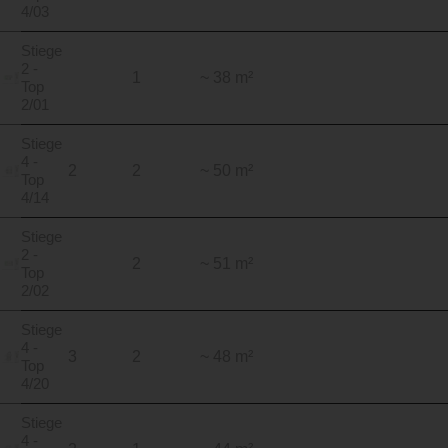
4/03
Stiege
2 -
1
~ 38 m²
Top
2/01
Stiege
4 -
2
2
~ 50 m²
Top
4/14
Stiege
2 -
2
~ 51 m²
Top
2/02
Stiege
4 -
3
2
~ 48 m²
Top
4/20
Stiege
4 -