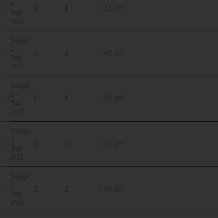
4 -
1
1
~ 41 m²
Top
4/06
Stiege
2 -
2
2
~ 45 m²
Top
2/17
Stiege
2 -
1
1
~ 38 m²
Top
2/07
Stiege
3 -
1
3
~ 77 m²
Top
3/11
Stiege
2 -
2
2
~ 50 m²
Top
2/16