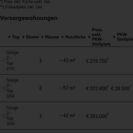
*) Preis inkl. Küche exkl. Ust.
**) Fixkaufpreis inkl. Ust.
Vorsorgewohnungen
Preis
exkl.
PKW-
Top
Ebene
Räume
Nutzfäche
PKW-
Stellpla
Stellplatz
Stiege
2 -
*
1
~ 42 m²
€ 276.700
Top
2/06
Stiege
3 -
*
*
2
~ 57 m²
€ 372.800
€ 28.500
Top
3/04
Stiege
3 -
*
1
~ 42 m²
€ 281.000
Top
3/06