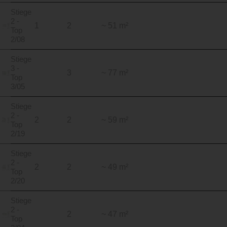
Stiege
2 -
1
2
~ 51 m²
Top
2/08
Stiege
3 -
3
~ 77 m²
Top
3/05
Stiege
2 -
2
2
~ 59 m²
Top
2/19
Stiege
2 -
2
2
~ 49 m²
Top
2/20
Stiege
2 -
2
~ 47 m²
Top