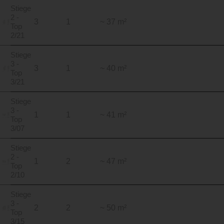
Stiege
2 -
3
1
~ 37 m²
Top
2/21
Stiege
3 -
3
1
~ 40 m²
Top
3/21
Stiege
3 -
1
1
~ 41 m²
Top
3/07
Stiege
2 -
1
2
~ 47 m²
Top
2/10
Stiege
3 -
2
2
~ 50 m²
Top
3/15