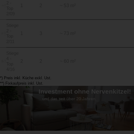
2 -
1
2
~ 53 m²
Top
2/09
Stiege
2 -
1
3
~ 73 m²
Top
2/11
Stiege
4 -
2
2
~ 60 m²
Top
4/16
*) Preis inkl. Küche exkl. Ust.
**) Fixkaufpreis inkl. Ust.
Investment ohne Nervenkitzel!
...und das seit über 20 Jahren.