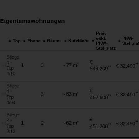
Eigentumswohnungen
Preis
exkl.
PKW-
Top
Ebene
Räume
Nutzfäche
PKW-
Stellpla
Stellplatz
Stiege
€
4 -
**
1
3
~ 77 m²
€ 32.490
**
Top
548.200
4/10
Stiege
€
4 -
**
3
~ 63 m²
€ 32.490
**
Top
462.600
4/04
Stiege
€
2 -
**
1
2
~ 62 m²
€ 32.490
**
Top
451.200
2/12