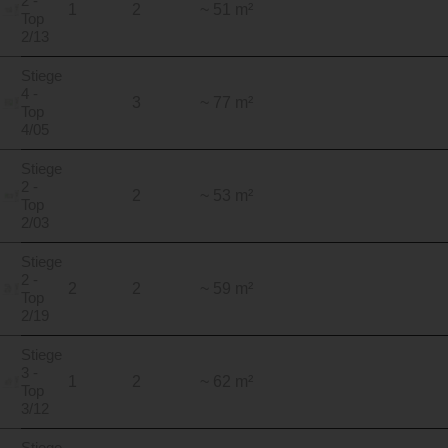
2 -
1
2
~ 51 m²
Top
2/13
Stiege
4 -
3
~ 77 m²
Top
4/05
Stiege
2 -
2
~ 53 m²
Top
2/03
Stiege
2 -
2
2
~ 59 m²
Top
2/19
Stiege
3 -
1
2
~ 62 m²
Top
3/12
Stiege