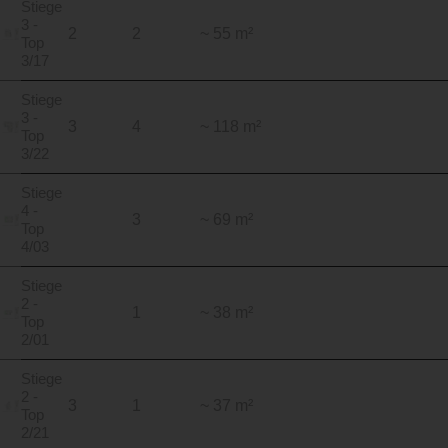
Stiege
3 -
2
2
~ 55 m²
Top
3/17
Stiege
3 -
3
4
~ 118 m²
Top
3/22
Stiege
4 -
3
~ 69 m²
Top
4/03
Stiege
2 -
1
~ 38 m²
Top
2/01
Stiege
2 -
3
1
~ 37 m²
Top
2/21