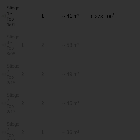
Stiege
4 -
*
1
~ 41 m²
€ 273.100
Top
4/01
Stiege
3 -
1
2
~ 53 m²
Top
3/08
Stiege
2 -
2
2
~ 49 m²
Top
2/15
Stiege
2 -
2
2
~ 45 m²
Top
2/17
Stiege
2 -
2
1
~ 36 m²
Top