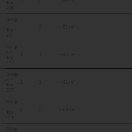
Top
4/20
Stiege
2 -
2
~ 51 m²
Top
2/2
Stiege
4 -
1
1
~ 45 m²
Top
4/12
Stiege
3 -
1
1
~ 41 m²
Top
3/07
Stiege
2 -
2
3
~ 69 m²
Top
2/18
Stiege