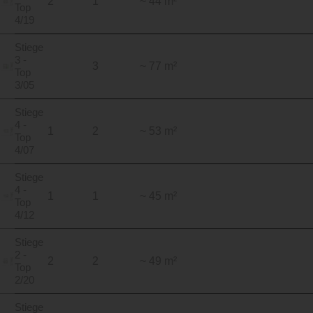
2
1
~ 44 m²
Top
4/19
Stiege
3 -
3
~ 77 m²
Top
3/05
Stiege
4 -
1
2
~ 53 m²
Top
4/07
Stiege
4 -
1
1
~ 45 m²
Top
4/12
Stiege
2 -
2
2
~ 49 m²
Top
2/20
Stiege