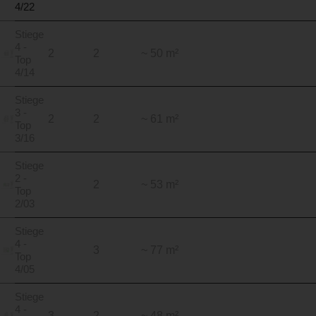
4/22
Stiege
4 -
2
2
~ 50 m²
Top
4/14
Stiege
3 -
2
2
~ 61 m²
Top
3/16
Stiege
2 -
2
~ 53 m²
Top
2/03
Stiege
4 -
3
~ 77 m²
Top
4/05
Stiege
4 -
3
2
~ 48 m²