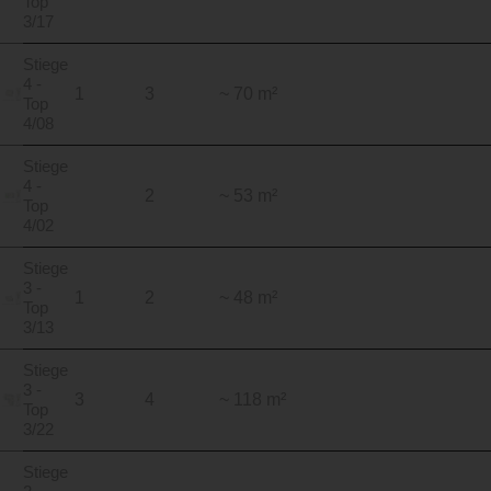
Top
3/17
Stiege
4 -
1
3
~ 70 m²
Top
4/08
Stiege
4 -
2
~ 53 m²
Top
4/02
Stiege
3 -
1
2
~ 48 m²
Top
3/13
Stiege
3 -
3
4
~ 118 m²
Top
3/22
Stiege