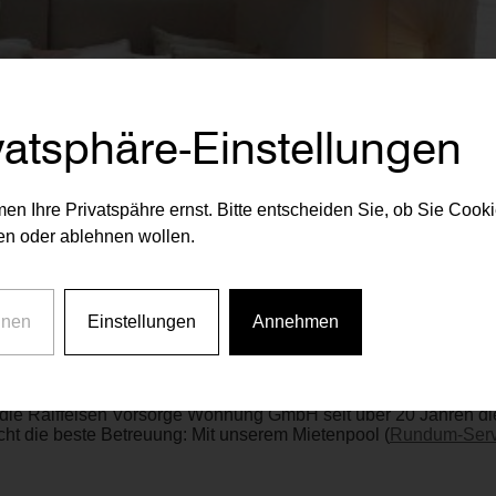
vatsphäre-Einstellungen
en Ihre Privatspähre ernst. Bitte entscheiden Sie, ob Sie Cook
n oder ablehnen wollen.
hnen
Einstellungen
Annehmen
die Raiffeisen Vorsorge Wohnung GmbH seit über 20 Jahren die 
ht die beste Betreuung: Mit unserem Mietenpool (
Rundum-Serv