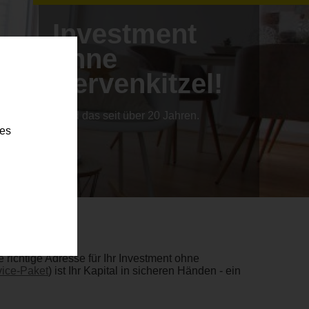
Investment
ohne
Nervenkitzel!
...und das seit über 20 Jahren.
ies
richtige Adresse für Ihr Investment ohne
ice-Paket
) ist Ihr Kapital in sicheren Händen - ein