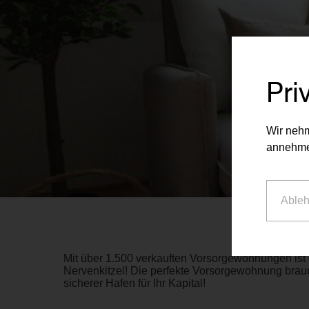
Pri
Wir nehm
annehme
Able
Mit über 1.500 verkauften Vorsorgewohnungen ist 
Nervenkitzel! Die perfekte Vorsorgewohnung brauc
sicherer Hafen für Ihr Kapital!