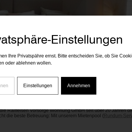
vatsphäre-Einstellungen
en Ihre Privatspähre ernst. Bitte entscheiden Sie, ob Sie Cook
n oder ablehnen wollen.
hnen
Einstellungen
Annehmen
die Raiffeisen Vorsorge Wohnung GmbH seit über 20 Jahren die 
ht die beste Betreuung: Mit unserem Mietenpool (
Rundum-Serv