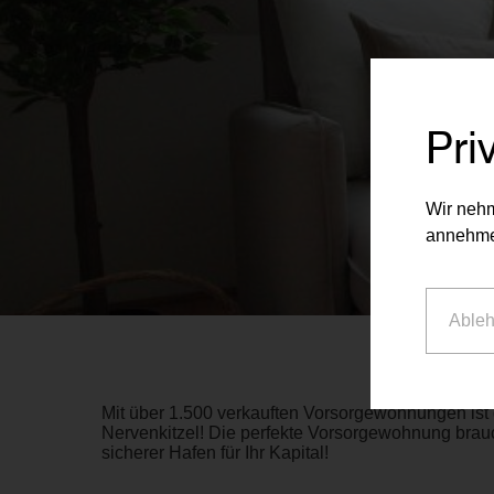
Pri
Wir nehm
annehme
Able
Mit über 1.500 verkauften Vorsorgewohnungen ist 
Nervenkitzel! Die perfekte Vorsorgewohnung brauc
sicherer Hafen für Ihr Kapital!