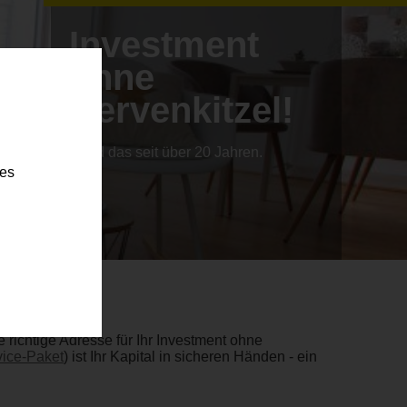
Investment
ohne
Nervenkitzel!
...und das seit über 20 Jahren.
ies
richtige Adresse für Ihr Investment ohne
ice-Paket
) ist Ihr Kapital in sicheren Händen - ein