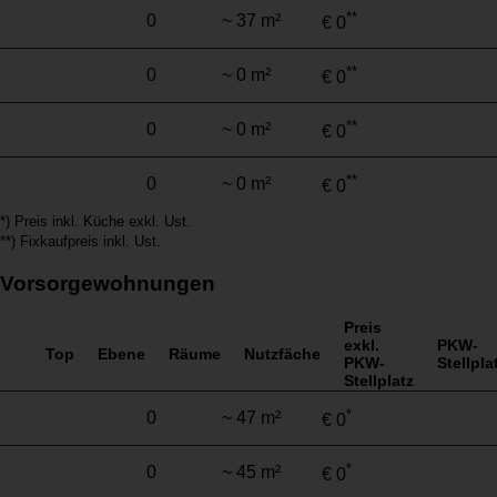
**
0
~ 37 m²
€ 0
**
0
~ 0 m²
€ 0
**
0
~ 0 m²
€ 0
**
0
~ 0 m²
€ 0
*) Preis inkl. Küche exkl. Ust.
**) Fixkaufpreis inkl. Ust.
Vorsorgewohnungen
Preis
exkl.
PKW-
Top
Ebene
Räume
Nutzfäche
PKW-
Stellpla
Stellplatz
*
0
~ 47 m²
€ 0
*
0
~ 45 m²
€ 0