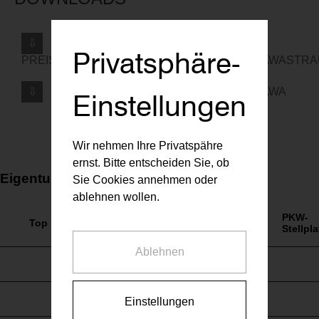
⇩
Privatsphäre-
PREISLISTE_VORSORGEWOHNUNG_ARAKAWASTRA
⇩
PREISLISTE_EIGENNUTZUNG_ARAKAWA
Einstellungen
Wir nehmen Ihre Privatspähre
ernst. Bitte entscheiden Sie, ob
Eigentumswohnungen
Sie Cookies annehmen oder
ablehnen wollen.
Preis
exkl.
PKW-
Top
Ebene
Räume
Nutzfäche
PKW-
Stellpla
Stellplatz
Ablehnen
**
0
~ 42 m²
€ 0
**
0
~ 45 m²
€ 0
Einstellungen