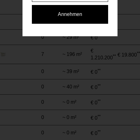
**
0
~ 38 m²
€ 0
Annehmen
**
0
~ 80 m²
€ 0
**
0
~ 29 m²
€ 0
€
**
7
~ 196 m²
€ 19.800
**
1.210.200
**
0
~ 39 m²
€ 0
**
0
~ 40 m²
€ 0
**
0
~ 0 m²
€ 0
**
0
~ 0 m²
€ 0
**
0
~ 0 m²
€ 0