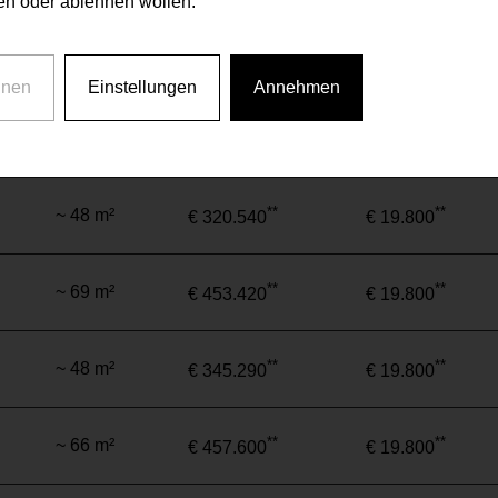
n oder ablehnen wollen.
**
**
~ 96 m²
€ 628.100
€ 19.800
hnen
Einstellungen
Annehmen
**
**
~ 69 m²
€ 444.950
€ 19.800
**
**
~ 48 m²
€ 320.540
€ 19.800
**
**
~ 69 m²
€ 453.420
€ 19.800
**
**
~ 48 m²
€ 345.290
€ 19.800
**
**
~ 66 m²
€ 457.600
€ 19.800