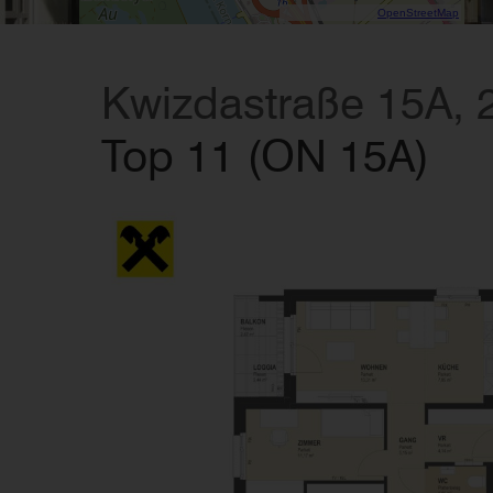
Data CC-By-SA by
OpenStreetMap
Kwizdastraße 15A,
Top 11 (ON 15A)