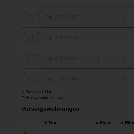
Top 17 (ON 15A)
2
3
Top 18 (ON 15A)
2
3
Top 09 (ON 15A)
1
2
Top 11 (ON 15A)
1
3
*) Preis exkl. Ust.
**) Fixkaufpreis inkl. Ust.
Vorsorgewohnungen
Top
Ebene
Räu