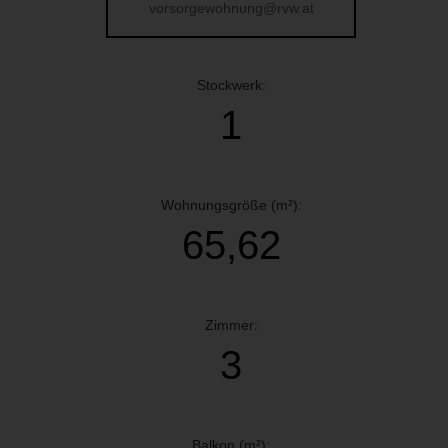
vorsorgewohnung@rvw.at
Stockwerk:
1
Wohnungsgröße (m²):
65,62
Zimmer:
3
Balkon (m²):