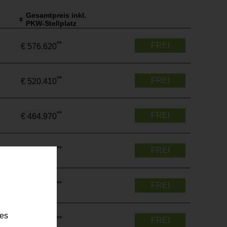
Gesamtpreis inkl.
PKW-Stellplatz
**
FREI
€ 576.620
**
FREI
€ 520.410
**
FREI
€ 464.970
**
FREI
€ 688.050
**
FREI
€ 348.920
ies
**
FREI
€ 499.400