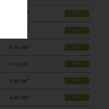
**
FREI
€ 647.900
**
FREI
€ 464.750
**
FREI
€ 340.340
**
FREI
€ 473.220
**
FREI
€ 365.090
**
FREI
€ 477.400