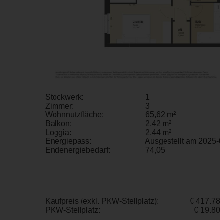
Stockwerk:
1
Zimmer:
3
Wohnnutzfläche:
65,62 m²
Balkon:
2,42 m²
Loggia:
2,44 m²
Energiepass:
Ausgestellt am 2025-
Endenergiebedarf:
74,05
Kaufpreis (exkl. PKW-Stellplatz):
€ 417.7
PKW-Stellplatz:
€ 19.8