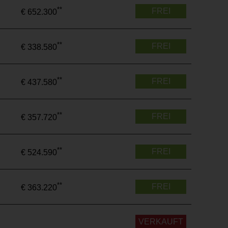
**
FREI
€ 652.300
**
FREI
€ 338.580
**
FREI
€ 437.580
**
FREI
€ 357.720
**
FREI
€ 524.590
**
FREI
€ 363.220
VERKAUFT