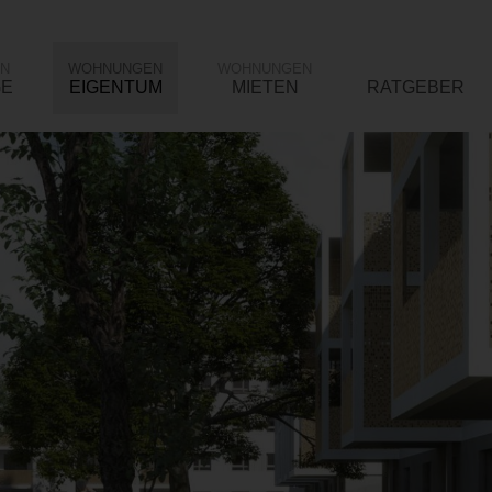
N
WOHNUNGEN
WOHNUNGEN
GE
EIGENTUM
MIETEN
RATGEBER