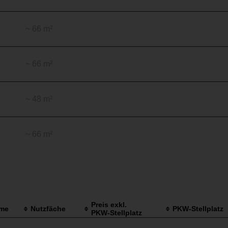
~ 66 m²
~ 66 m²
~ 48 m²
~ 66 m²
Preis exkl.
me
Nutzfäche
PKW-Stellplatz
PKW-Stellplatz