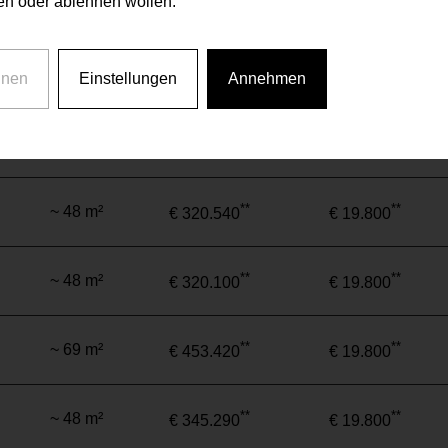
n oder ablehnen wollen.
**
**
~ 66 m²
€ 479.600
€ 19.800
**
**
~ 96 m²
€ 628.100
€ 19.800
hnen
Einstellungen
Annehmen
**
**
~ 69 m²
€ 444.950
€ 19.800
**
**
~ 48 m²
€ 320.540
€ 19.800
**
**
~ 48 m²
€ 320.100
€ 19.800
**
**
~ 69 m²
€ 453.420
€ 19.800
**
**
~ 48 m²
€ 345.290
€ 19.800