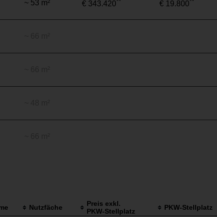
**
**
~ 53 m²
€ 343.420
€ 19.800
~ 66 m²
~ 66 m²
~ 48 m²
~ 66 m²
Preis exkl.
me
Nutzfäche
PKW-Stellplatz
PKW-Stellplatz