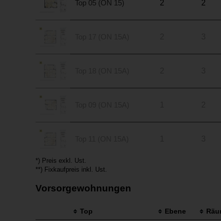
Top 05 (ON 15)
2
2
Top 17 (ON 15A)
2
3
Top 18 (ON 15A)
2
3
Top 09 (ON 15A)
1
2
Top 11 (ON 15A)
1
3
*) Preis exkl. Ust.
**) Fixkaufpreis inkl. Ust.
Vorsorgewohnungen
Top
Ebene
Räu