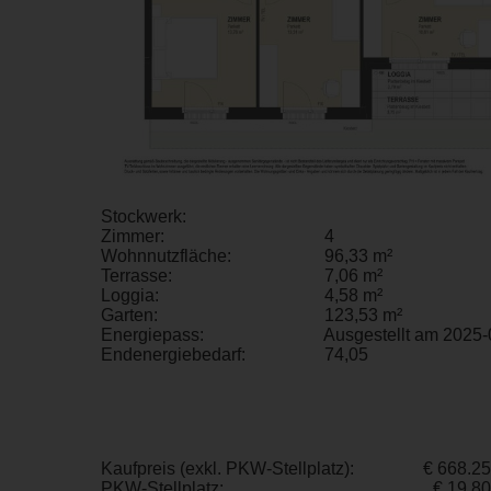
Stockwerk:
Zimmer:
4
Wohnnutzfläche:
96,33 m²
Terrasse:
7,06 m²
Loggia:
4,58 m²
Garten:
123,53 m²
Energiepass:
Ausgestellt am 2025-
Endenergiebedarf:
74,05
Kaufpreis (exkl. PKW-Stellplatz):
€ 668.2
PKW-Stellplatz:
€ 19.8