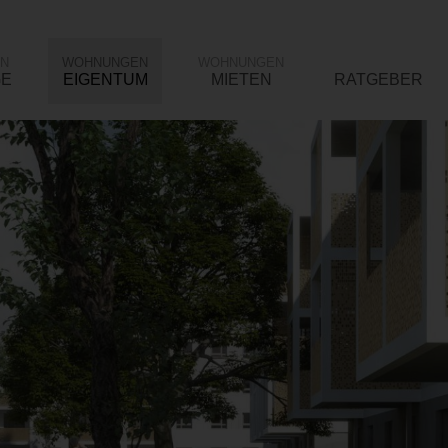
N
WOHNUNGEN
WOHNUNGEN
GE
EIGENTUM
MIETEN
RATGEBER