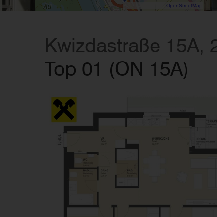
Data CC-By-SA by
OpenStreetMap
Kwizdastraße 15A,
Top 01 (ON 15A)