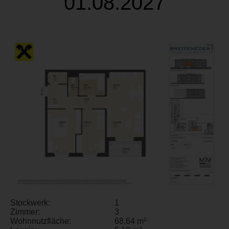
01.08.2027
Stockwerk:
1
Zimmer:
3
Wohnnutzfläche:
68,64 m²