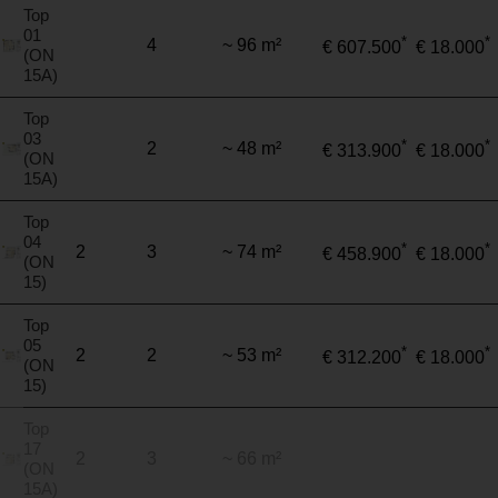
Top
01
*
*
4
~ 96 m²
€ 607.500
€ 18.000
(ON
15A)
Top
03
*
*
2
~ 48 m²
€ 313.900
€ 18.000
(ON
15A)
Top
04
*
*
2
3
~ 74 m²
€ 458.900
€ 18.000
(ON
15)
Top
05
*
*
2
2
~ 53 m²
€ 312.200
€ 18.000
(ON
15)
Top
17
2
3
~ 66 m²
(ON
15A)