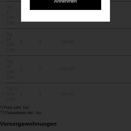
Annehmen
Top
17
2
3
~ 66 m²
(ON
15A)
Top
18
2
3
~ 66 m²
(ON
15A)
Top
09
1
2
~ 48 m²
(ON
15A)
Top 11
(ON
1
3
~ 66 m²
15A)
*) Preis exkl. Ust.
**) Fixkaufpreis inkl. Ust.
Vorsorgewohnungen