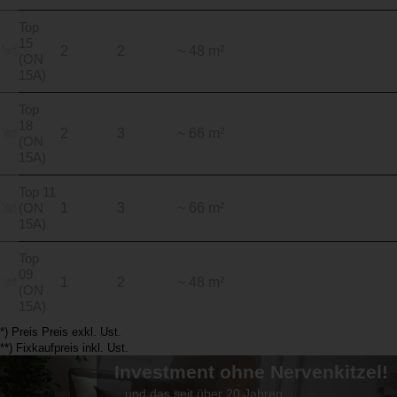
Top
15
2
2
~ 48 m²
(ON
15A)
Top
18
2
3
~ 66 m²
(ON
15A)
Top 11
(ON
1
3
~ 66 m²
15A)
Top
09
1
2
~ 48 m²
(ON
15A)
*) Preis Preis exkl. Ust.
**) Fixkaufpreis inkl. Ust.
Investment ohne Nervenkitzel!
...und das seit über 20 Jahren.