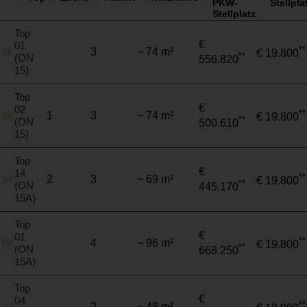
PKW-
Stellpla
Stellplatz
Top
€
01
**
3
~ 74 m²
€ 19.800
**
(ON
556.820
15)
Top
€
02
**
1
3
~ 74 m²
€ 19.800
**
(ON
500.610
15)
Top
€
14
**
2
3
~ 69 m²
€ 19.800
**
(ON
445.170
15A)
Top
€
01
**
4
~ 96 m²
€ 19.800
**
(ON
668.250
15A)
Top
€
04
**
2
~ 48 m²