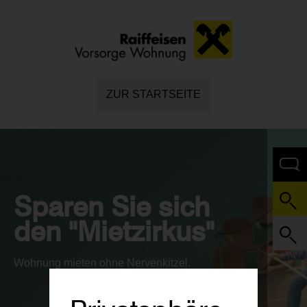
ZUR STARTSEITE
Sparen Sie sich
den "Mietzirkus"
Wohnung mieten ohne Nervenkitzel.