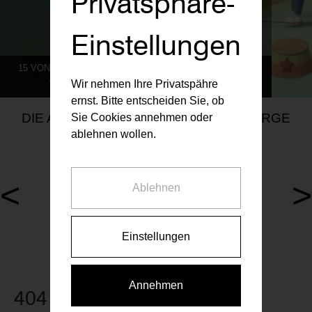
Privatsphäre-
Einstellungen
15 VON 786 MIETWOHNUNGEN AKTUELL VERFÜGBAR
ZU UNSEREN AKTUELLEN PROJEKTEN
Wir nehmen Ihre Privatspähre
ernst. Bitte entscheiden Sie, ob
DIE AKTUELLEN RAIFFEISEN VORSORGE
Sie Cookies annehmen oder
MIETWOHNUNGEN
ablehnen wollen.
<
>
Ablehnen
1 Wohnung aktuell verfügbar
0 Wohnungen aktuell verfüg
Walcherstraße 5, 1020
Anton-Kuh-Weg 5, 1030
Einstellungen
Annehmen
404 Seite nicht gefunden