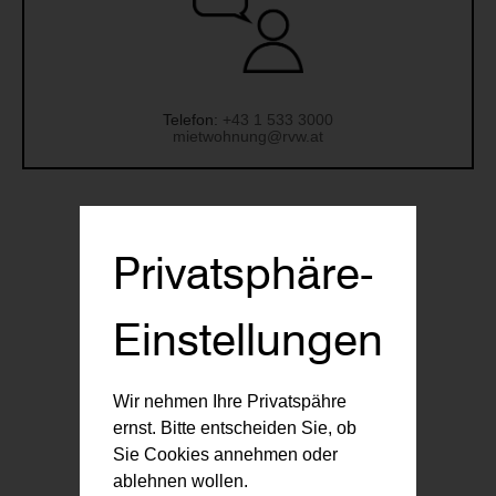
Telefon:
+43 1 533 3000
mietwohnung@rvw.at
Anzahl der Wohnungen:
33
Privatsphäre-
Einstellungen
Wohnungen verfügbar:
0
Wir nehmen Ihre Privatspähre
ernst. Bitte entscheiden Sie, ob
Wohnungsgrößen (m²):
Sie Cookies annehmen oder
49-68
ablehnen wollen.