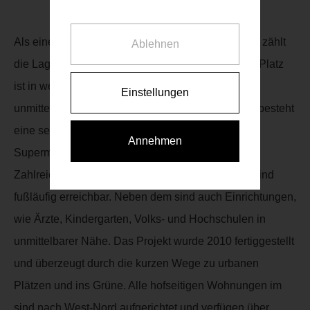
Als einer der größten Pluspunkte dieses Projektes zählt
Ablehnen
die Lage, denn die U-Bahn-Station Kardinal-Nagl-Platz
ist in weniger als 10 Minuten erreichbar. Durch die
Einstellungen
unmittelbare Nähe zur Landstrasser Hauptstraße, besteht
eine sehr gute Nahversorgungs-Infrastruktur wie,
Annehmen
Supermärkte, Drogeriemärkte oder Apotheken.
Zahlreiche Restaurants, Kaffee- und Gasthäuser sind
fußläufig erreichbar. Neben dem sind auch Einrichtungen,
wie Ärzte, Kindergarten, Volks- und Hochschulen in
unmittelbarer Nähe. Das Projekt wurde 2010 fertiggestellt
und überzeugt durch die kurzen Wege zu urbanen
Plätzen und ins Grüne. Alle hofseitigen Wohnungen im
sind nach West-Nord aufgerichtet und verfügen über