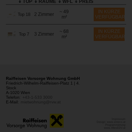
TOP
RÄUME
WFL
PREIS
~ 49
IN KÜRZE
Top 18
2 Zimmer
m²
VERFÜGBAR
~ 68
IN KÜRZE
Top 7
3 Zimmer
m²
VERFÜGBAR
Raiffeisen Vorsorge Wohnung GmbH
Friedrich-Wilhelm-Raiffeisen-Platz 1 | 4.
Stock
A-1020 Wien
Telefon:
+43-1-533 3000
E-Mail:
mietwohnung@rvw.at
Impressum
Design: www.enteco.at
Programmierung:
www.AllesEDV.at