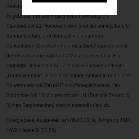
Restaurants und Cafés. Das abwechslungsreiche
Angebot an Freizeitmöglichkeiten bekräftigt die
Standortqualität. Hervorzuheben sind die unmittelbare U-
Bahnanbindung und dennoch vielen grünen
Parkanlagen. Das Naherholungsgebiet Augarten ist mit
dem Bus 5A innerhalb von 7 Minuten erreichbar. Ein
Highlight ist auch der nur 7 Minuten Fußweg entfernte
„Hannovermarkt“ mit seinem bunten Ambiente und einem
Bauernmarkt mit 700 m² Einkaufsmöglichkeiten. Die
Stadtnähe (rd. 15 Minuten mit der U1 (Buslinie 5A und S
3) zum Stephansdom) spricht ebenfalls für sich.
Energiepass: Ausgestellt am 09.04.2019, Jahrgang 2014,
HWB Klasse B (31,55)