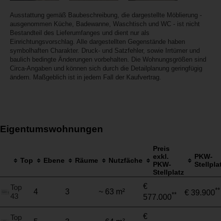
Ausstattung gemäß Baubeschreibung, die dargestellte Möblierung -
ausgenommen Küche, Badewanne, Waschtisch und WC - ist nicht
Bestandteil des Lieferumfanges und dient nur als
Einrichtungsvorschlag. Alle dargestellten Gegenstände haben
symbolhaften Charakter. Druck- und Satzfehler, sowie Irrtümer und
baulich bedingte Änderungen vorbehalten. Die Wohnungsgrößen sind
Circa-Angaben und können sich durch die Detailplanung geringfügig
ändern. Maßgeblich ist in jedem Fall der Kaufvertrag.
Eigentumswohnungen
Preis
exkl.
PKW-
Top
Ebene
Räume
Nutzfäche
PKW-
Stellpla
Stellplatz
€
Top
**
4
3
~ 63 m²
€ 39.900
**
43
577.000
€
Top