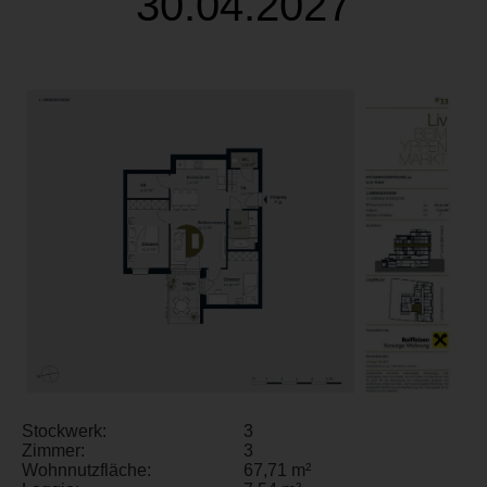
30.04.2027
Stockwerk:
3
Zimmer:
3
Wohnnutzfläche:
67,71 m²