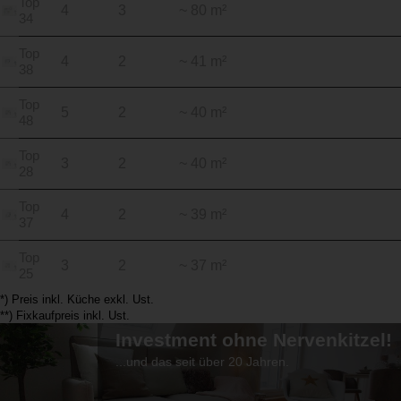
Top
4
3
~ 80 m²
34
Top
4
2
~ 41 m²
38
Top
5
2
~ 40 m²
48
Top
3
2
~ 40 m²
28
Top
4
2
~ 39 m²
37
Top
3
2
~ 37 m²
25
*) Preis inkl. Küche exkl. Ust.
**) Fixkaufpreis inkl. Ust.
Investment ohne Nervenkitzel!
...und das seit über 20 Jahren.