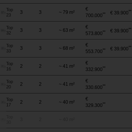
€
Top
**
3
3
~ 79 m²
€ 39.900
**
23
700.000
€
Top
**
3
3
~ 63 m²
€ 39.900
**
32
573.800
€
Top
**
3
3
~ 68 m²
€ 39.900
**
33
553.700
€
Top
2
2
~ 41 m²
**
16
332.900
€
Top
2
2
~ 41 m²
**
20
330.600
€
Top
2
2
~ 40 m²
**
17
329.300
Top
3
2
~ 40 m²
30