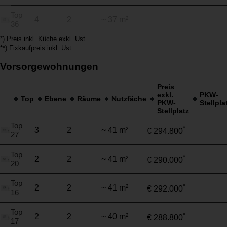
Top
4
2
~ 37 m²
36
*) Preis inkl. Küche exkl. Ust.
**) Fixkaufpreis inkl. Ust.
Vorsorgewohnungen
Preis
exkl.
PKW-
Top
Ebene
Räume
Nutzfäche
PKW-
Stellpla
Stellplatz
Top
*
3
2
~ 41 m²
€ 294.800
27
Top
*
2
2
~ 41 m²
€ 290.000
20
Top
*
2
2
~ 41 m²
€ 292.000
16
Top
*
2
2
~ 40 m²
€ 288.800
17