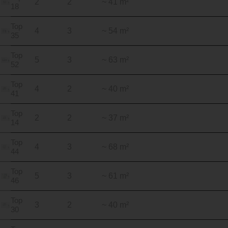
2
2
~ 41 m²
18
Top
4
3
~ 54 m²
35
Top
5
3
~ 63 m²
52
Top
4
2
~ 40 m²
41
Top
2
2
~ 37 m²
14
Top
4
3
~ 68 m²
44
Top
5
3
~ 61 m²
46
Top
3
2
~ 40 m²
30