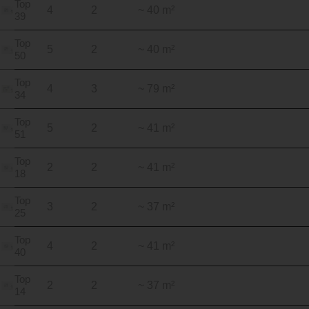
Top
4
2
~ 40 m²
39
Top
5
2
~ 40 m²
50
Top
4
3
~ 79 m²
34
Top
5
2
~ 41 m²
51
Top
2
2
~ 41 m²
18
Top
3
2
~ 37 m²
25
Top
4
2
~ 41 m²
40
Top
2
2
~ 37 m²
14