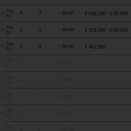
Top
*
*
4
3
~ 63 m²
€ 506.100
€ 35.000
43
Top
*
*
3
3
~ 63 m²
€ 503.300
€ 35.000
32
Top
*
5
3
~ 64 m²
€ 462.300
53
Top
5
2
~ 48 m²
47
Top
3
3
~ 54 m²
24
Top
5
2
~ 41 m²
49
Top
5
2
~ 41 m²
51
Top
4
2
~ 37 m²