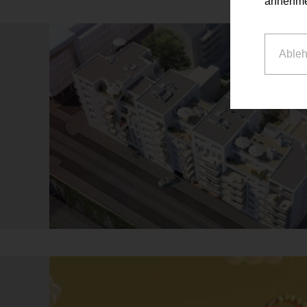
annehme
Able