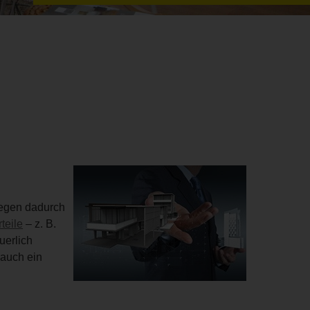
legen dadurch
teile
– z. B.
uerlich
 auch ein