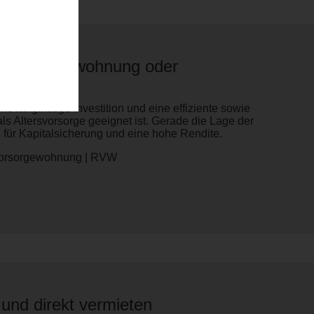
 Eigentumswohnung oder
g
 langfristige Investition und eine effiziente sowie
als Altersvorsorge geeignet ist. Gerade die Lage der
 für Kapitalsicherung und eine hohe Rendite.
 Vorsorgewohnung | RVW
nd direkt vermieten