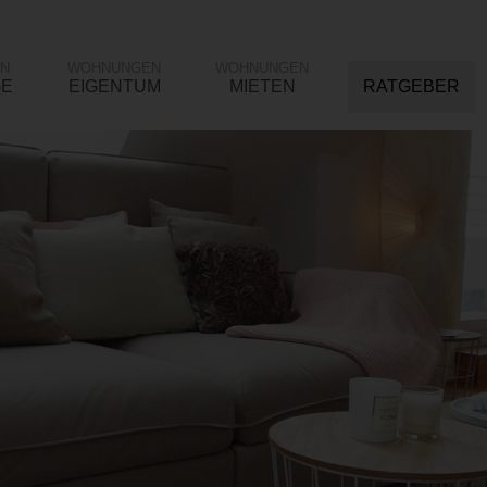
N
WOHNUNGEN
WOHNUNGEN
GE
EIGENTUM
MIETEN
RATGEBER