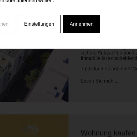
n oder ablehnen wollen.
hnen
Einstellungen
Annehmen
Gute Lage einer
Vorsorgewohnun
Eine RVW Wohnung ist eine
sichere Anlage, die auch 
Immoblie ist entscheidend
Tipps für die Lage einer
Lesen Sie mehr...
Wohnung kaufen u