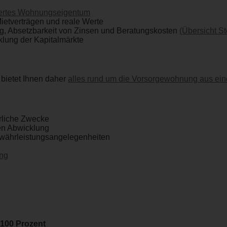
hertes Wohnungseigentum
Mietverträgen und reale Werte
ug, Absetzbarkeit von Zinsen und Beratungskosten
(Übersicht St
klung der Kapitalmärkte
 bietet Ihnen daher
alles rund um die Vorsorgewohnung aus ei
erliche Zwecke
hen Abwicklung
ewährleistungsangelegenheiten
ung
 100 Prozent