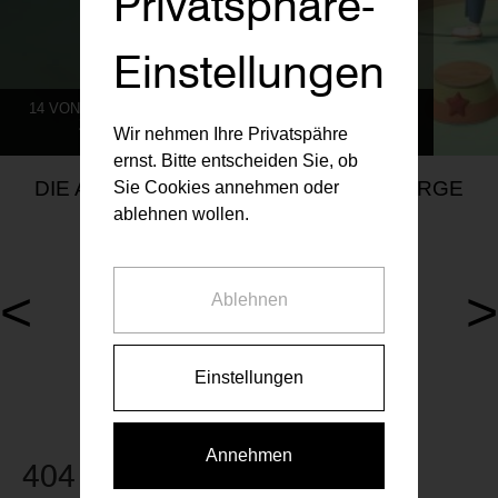
Privatsphäre-
Einstellungen
14 VON 786 MIETWOHNUNGEN AKTUELL VERFÜGBAR
ZU UNSEREN AKTUELLEN PROJEKTEN
Wir nehmen Ihre Privatspähre
ernst. Bitte entscheiden Sie, ob
DIE AKTUELLEN RAIFFEISEN VORSORGE
Sie Cookies annehmen oder
MIETWOHNUNGEN
ablehnen wollen.
<
>
Ablehnen
1 Wohnung aktuell verfügbar
0 Wohnungen aktuell verfüg
Walcherstraße 5, 1020
Anton-Kuh-Weg 5, 1030
Einstellungen
Annehmen
404 Seite nicht gefunden