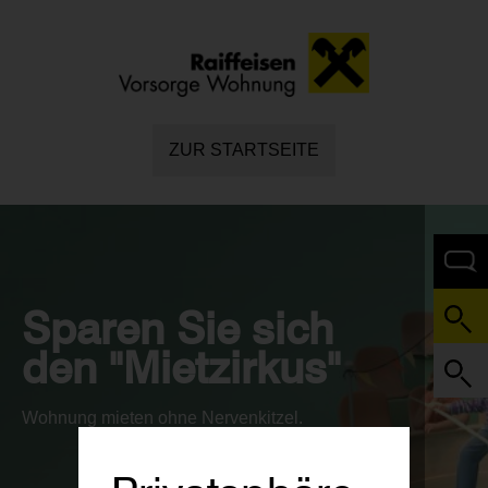
ZUR STARTSEITE
Sparen Sie sich
den "Mietzirkus"
Wohnung mieten ohne Nervenkitzel.