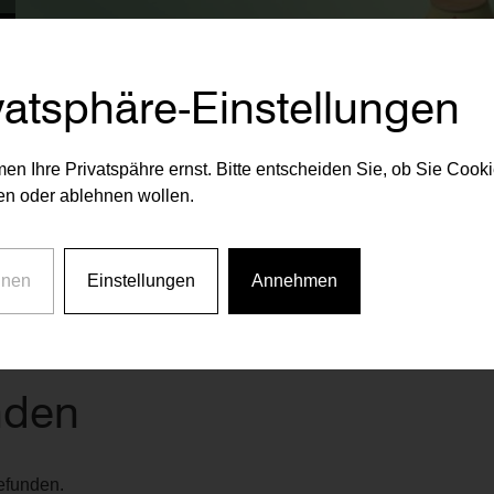
vatsphäre-Einstellungen
AKTUELLEN RAIFFEISEN VORSORGE MIETWOHN
en Ihre Privatspähre ernst. Bitte entscheiden Sie, ob Sie Cook
n oder ablehnen wollen.
ktuell verfügbar
1 Wohnung aktuell verfügbar
1 Wohnung aktuell
 5, 1030
Erdberger Lände 26, 1030
Erdbergstraße 17,
hnen
Einstellungen
Annehmen
nden
gefunden.