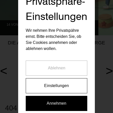
Privatsphäre-
Einstellungen
14 VON 786 MIETWOHNUNGEN AKTUELL VERFÜGBAR
ZU UNSEREN AKTUELLEN PROJEKTEN
Wir nehmen Ihre Privatspähre
ernst. Bitte entscheiden Sie, ob
DIE AKTUELLEN RAIFFEISEN VORSORGE
Sie Cookies annehmen oder
MIETWOHNUNGEN
ablehnen wollen.
<
>
Ablehnen
1 Wohnung aktuell verfügbar
0 Wohnungen aktuell verfüg
Walcherstraße 5, 1020
Anton-Kuh-Weg 5, 1030
Einstellungen
Annehmen
404 Seite nicht gefunden