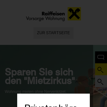
ZUR STARTSEITE
Sparen Sie sich
den "Mietzirkus"
Wohnung mieten ohne Nervenkitzel.