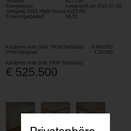
Terrasse:
42,72 m²
Energiepass:
Ausgestellt am 2022-07-13,
Jahrgang 2014, HWB Klasse A (23,60)
Endenergiebedarf:
68,20
Kaufpreis netto (exkl. PKW-Stellplatz):
€ 499.000
PKW-Stellplatz:
€ 26.500
Kaufpreis netto (inkl. PKW-Stellplatz):
€ 525.500
Privatsphäre-