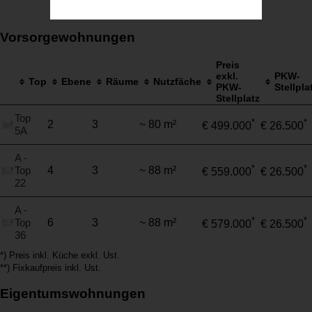
Vorsorgewohnungen
Preis
exkl.
PKW-
Top
Ebene
Räume
Nutzfäche
PKW-
Stellpla
Stellplatz
Top
*
*
2
3
~ 80 m²
€ 499.000
€ 26.500
5A
A -
*
*
Top
4
3
~ 88 m²
€ 559.000
€ 26.500
22
A -
*
*
Top
6
3
~ 88 m²
€ 579.000
€ 26.500
36
*) Preis inkl. Küche exkl. Ust.
**) Fixkaufpreis inkl. Ust.
Eigentumswohnungen