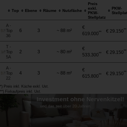
Preis
exkl.
PKW-
Top
Ebene
Räume
Nutzfäche
PKW-
Stellpla
Stellplatz
A -
€
**
Top
6
3
~ 88 m²
€ 29.150
**
619.000
36
T -
€
**
Top
2
3
~ 80 m²
€ 29.150
**
533.300
5A
A -
€
**
Top
4
3
~ 88 m²
€ 29.150
**
615.800
22
*) Preis inkl. Küche exkl. Ust.
**) Fixkaufpreis inkl. Ust.
Investment ohne Nervenkitzel!
...und das seit über 20 Jahren.