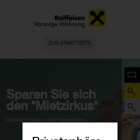
ZUR STARTSEITE
Sparen Sie sich
den "Mietzirkus"
Wohnung mieten ohne Nervenkitzel.