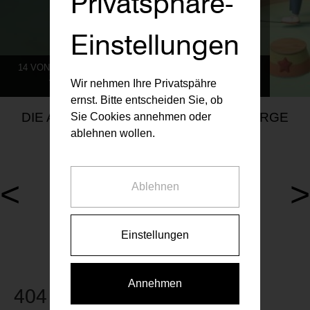
Privatsphäre-
Einstellungen
14 VON 786 MIETWOHNUNGEN AKTUELL VERFÜGBAR
ZU UNSEREN AKTUELLEN PROJEKTEN
Wir nehmen Ihre Privatspähre
ernst. Bitte entscheiden Sie, ob
DIE AKTUELLEN RAIFFEISEN VORSORGE
Sie Cookies annehmen oder
MIETWOHNUNGEN
ablehnen wollen.
<
>
Ablehnen
1 Wohnung aktuell verfügbar
0 Wohnungen aktuell verfüg
Walcherstraße 5, 1020
Anton-Kuh-Weg 5, 1030
Einstellungen
Annehmen
404 Seite nicht gefunden