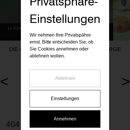
Privatsphäre-
Einstellungen
14 VON 786 MIETWOHNUNGEN AKTUELL VERFÜGBAR
ZU UNSEREN AKTUELLEN PROJEKTEN
Wir nehmen Ihre Privatspähre
ernst. Bitte entscheiden Sie, ob
DIE AKTUELLEN RAIFFEISEN VORSORGE
Sie Cookies annehmen oder
MIETWOHNUNGEN
ablehnen wollen.
<
>
Ablehnen
1 Wohnung aktuell verfügbar
0 Wohnungen aktuell verfüg
Walcherstraße 5, 1020
Anton-Kuh-Weg 5, 1030
Einstellungen
Annehmen
404 Seite nicht gefunden