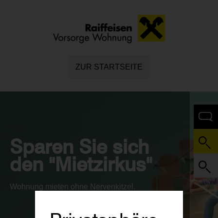
ZUR STARTSEITE
Sparen Sie sich
den "Mietzirkus"
Wohnung mieten ohne Nervenkitzel.