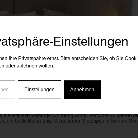
vatsphäre-Einstellungen
en Ihre Privatspähre ernst. Bitte entscheiden Sie, ob Sie Cook
n oder ablehnen wollen.
hnen
Einstellungen
Annehmen
die Raiffeisen Vorsorge Wohnung GmbH seit über 20 Jahren die 
ht die beste Betreuung: Mit unserem Mietenpool (
Rundum-Serv