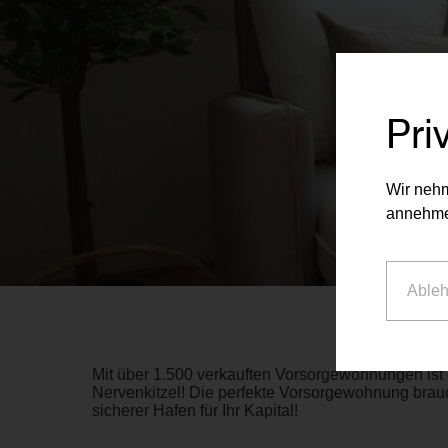
Pri
Wir nehm
annehme
Able
Mit über 1.500 verkauften Vorsorgewohnungen ist 
Nervenkitzel! Die perfekte Vorsorgewohnung brauc
sicherer Hafen für Ihr Kapital!