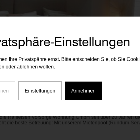
vatsphäre-Einstellungen
en Ihre Privatspähre ernst. Bitte entscheiden Sie, ob Sie Cook
n oder ablehnen wollen.
hnen
Einstellungen
Annehmen
die Raiffeisen Vorsorge Wohnung GmbH seit über 20 Jahren die 
ht die beste Betreuung: Mit unserem Mietenpool (
Rundum-Serv