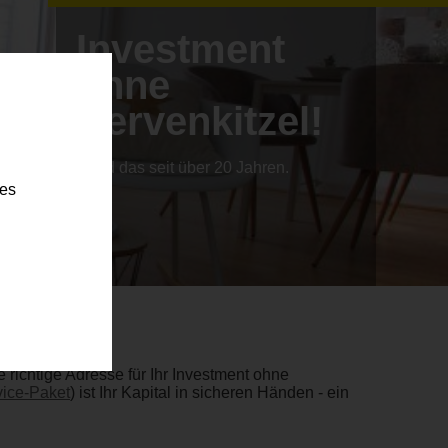
Investment
ohne
Nervenkitzel!
...und das seit über 20 Jahren.
ies
richtige Adresse für Ihr Investment ohne
ice-Paket
) ist Ihr Kapital in sicheren Händen - ein