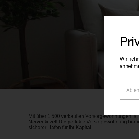
Pri
Wir nehm
annehme
Able
Mit über 1.500 verkauften Vorsorgewohnungen ist 
Nervenkitzel! Die perfekte Vorsorgewohnung brauc
sicherer Hafen für Ihr Kapital!