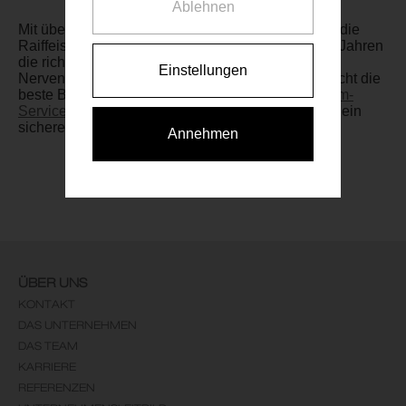
Ablehnen
Mit über 1.500 verkauften Vorsorgewohnungen ist die
Raiffeisen Vorsorge Wohnung GmbH seit über 20 Jahren
die richtige Adresse für Ihr Investment ohne
Einstellungen
Nervenkitzel! Die perfekte Vorsorgewohnung braucht die
beste Betreuung: Mit unserem Mietenpool (
Rundum-
Service-Paket
) ist Ihr Kapital in sicheren Händen - ein
sicherer Hafen für Ihr Kapital!
Annehmen
ÜBER UNS
KONTAKT
DAS UNTERNEHMEN
DAS TEAM
KARRIERE
REFERENZEN