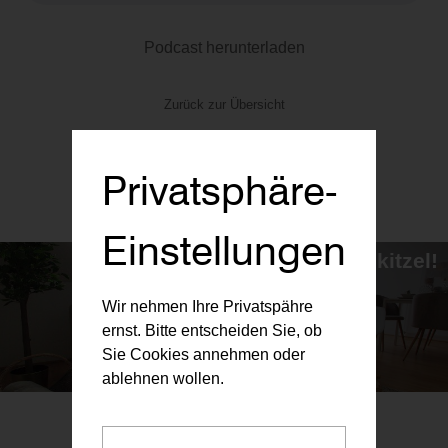
Podcast herunterladen
Zurück zur Übersicht
Privatsphäre-
Einstellungen
Investment ohne Nervenkitzel!
...und das seit über 20 Jahren.
Wir nehmen Ihre Privatspähre
ernst. Bitte entscheiden Sie, ob
Sie Cookies annehmen oder
ablehnen wollen.