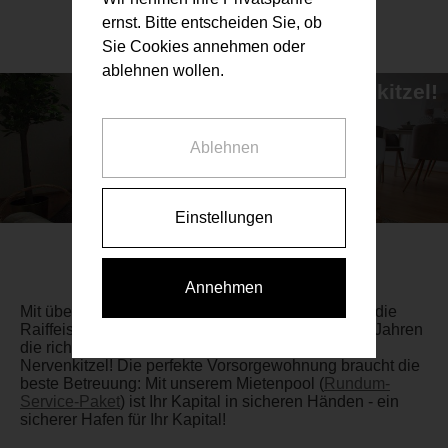
ernst. Bitte entscheiden Sie, ob
Sie Cookies annehmen oder
ablehnen wollen.
Investment ohne Nervenkitzel!
...und das seit über 20 Jahren.
Ablehnen
Einstellungen
Annehmen
Mit über 1.500 verkauften Vorsorgewohnungen ist die
Raiffeisen Vorsorge Wohnung GmbH seit über 20 Jahren
die richtige Adresse für Ihr Investment ohne
Nervenkitzel! Die perfekte Vorsorgewohnung braucht die
beste Betreuung: Mit unserem Mietenpool (
Rundum-
Service-Paket
) ist Ihr Kapital in sicheren Händen - ein
sicherer Hafen für Ihr Kapital!