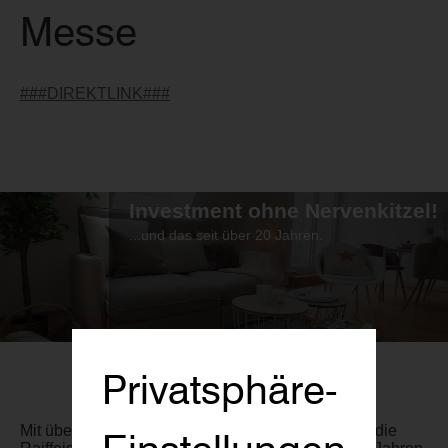
Messe
###DIREKTLINK###
Investment ohne Nervenkitzel!
...und das seit über 20 Jahren.
Privatsphäre-
Mit über 1.500 verkauften Vorsorgewohnungen ist die