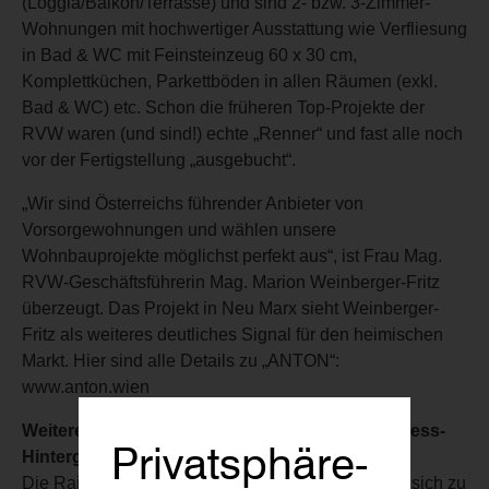
(Loggia/Balkon/Terrasse) und sind 2- bzw. 3-Zimmer-
Wohnungen mit hochwertiger Ausstattung wie Verfliesung
in Bad & WC mit Feinsteinzeug 60 x 30 cm,
Komplettküchen, Parkettböden in allen Räumen (exkl.
Bad & WC) etc. Schon die früheren Top-Projekte der
RVW waren (und sind!) echte „Renner“ und fast alle noch
vor der Fertigstellung „ausgebucht“.
„Wir sind Österreichs führender Anbieter von
Vorsorgewohnungen und wählen unsere
Wohnbauprojekte möglichst perfekt aus“, ist Frau Mag.
RVW-Geschäftsführerin Mag. Marion Weinberger-Fritz
überzeugt. Das Projekt in Neu Marx sieht Weinberger-
Fritz als weiteres deutliches Signal für den heimischen
Markt. Hier sind alle Details zu „ANTON“:
www.anton.wien
Weitere RVW-Vorsorgewohnungen und „Business-
Privatsphäre-
Hintergrund“
Die Raiffeisen Vorsorge Wohnung GmbH befindet sich zu