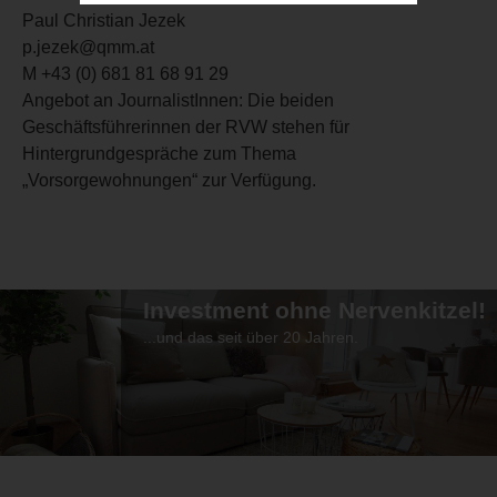
Paul Christian Jezek
p.jezek@qmm.at
M +43 (0) 681 81 68 91 29
Angebot an JournalistInnen: Die beiden
Geschäftsführerinnen der RVW stehen für
Hintergrundgespräche zum Thema
„Vorsorgewohnungen“ zur Verfügung.
Investment ohne Nervenkitzel!
...und das seit über 20 Jahren.