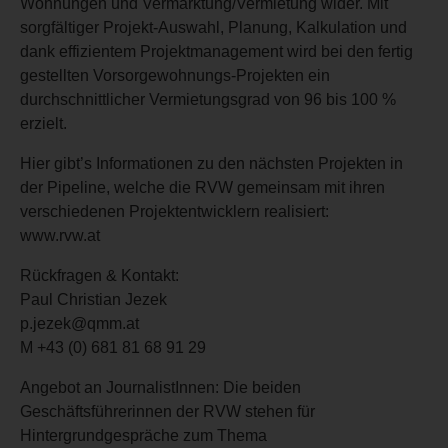
Wohnungen und Vermarktung/Vermietung wider. Mit
sorgfältiger Projekt-Auswahl, Planung, Kalkulation und
dank effizientem Projektmanagement wird bei den fertig
gestellten Vorsorgewohnungs-Projekten ein
durchschnittlicher Vermietungsgrad von 96 bis 100 %
erzielt.
Hier gibt’s Informationen zu den nächsten Projekten in
der Pipeline, welche die RVW gemeinsam mit ihren
verschiedenen Projektentwicklern realisiert:
www.rvw.at
Rückfragen & Kontakt:
Paul Christian Jezek
p.jezek@qmm.at
M +43 (0) 681 81 68 91 29
Angebot an JournalistInnen: Die beiden
Geschäftsführerinnen der RVW stehen für
Hintergrundgespräche zum Thema