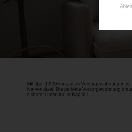
Able
Mit über 1.500 verkauften Vorsorgewohnungen ist 
Nervenkitzel! Die perfekte Vorsorgewohnung brauc
sicherer Hafen für Ihr Kapital!