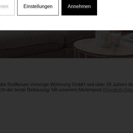
hnen
Einstellungen
Annehmen
die Raiffeisen Vorsorge Wohnung GmbH seit über 20 Jahren die 
ht die beste Betreuung: Mit unserem Mietenpool (
Rundum-Serv