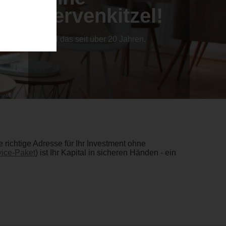
Nervenkitzel!
...und das seit über 20 Jahren.
richtige Adresse für Ihr Investment ohne
ice-Paket
) ist Ihr Kapital in sicheren Händen - ein