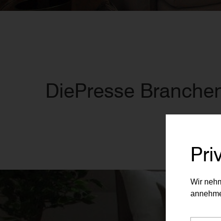
DiePresse Branche
Pri
Wir nehm
annehme