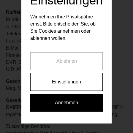
Einstellungen
Raiffeisen Vorsorge Wohnung GmbH
Wir nehmen Ihre Privatspähre
Friedrich-Wilhelm-Raiffeisen-Platz 1 l 4. Stock
ernst. Bitte entscheiden Sie, ob
A-1020 Wien
Sie Cookies annehmen oder
Telefon:
+43-1-533 3000
ablehnen wollen.
Fax: +43-1-533 3000-2995
E-Mail:
vorsorgewohnung@rvw.at
Firmenbuch: 275073w HG Wien
Ablehnen
DVR: 3000716
UID: ATU 62375744
Geschäftsführer
Einstellungen
Mag. Marion Weinberger-Fritz | Mag. Julia Denk
Gesellschafter
Annehmen
RAIFFEISEN-HOLDING NIEDERÖSTERREICH-WIEN
registrierte Genossenschaft mit beschränkter Haftung
Zuständige Behörde: