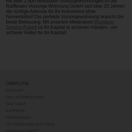
Mit über 1.500 verkauften Vorsorgewohnungen ist die
Raiffeisen Vorsorge Wohnung GmbH seit über 20 Jahren
die richtige Adresse für Ihr Investment ohne
Nervenkitzel! Die perfekte Vorsorgewohnung braucht die
beste Betreuung: Mit unserem Mietenpool (
Rundum-
Service-Paket
) ist Ihr Kapital in sicheren Händen - ein
sicherer Hafen für Ihr Kapital!
ÜBER UNS
KONTAKT
DAS UNTERNEHMEN
DAS TEAM
KARRIERE
REFERENZEN
UNTERNEHMENSLEITBILD
NACHHALTIGKEIT