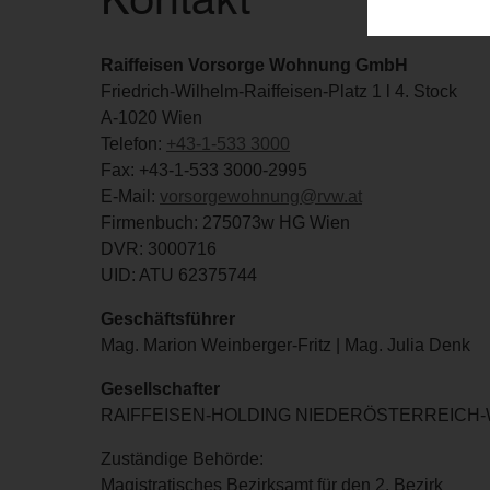
Raiffeisen Vorsorge Wohnung GmbH
Friedrich-Wilhelm-Raiffeisen-Platz 1 l 4. Stock
A-1020 Wien
Telefon:
+43-1-533 3000
Fax: +43-1-533 3000-2995
E-Mail:
vorsorgewohnung@rvw.at
Firmenbuch: 275073w HG Wien
DVR: 3000716
UID: ATU 62375744
Geschäftsführer
Mag. Marion Weinberger-Fritz | Mag. Julia Denk
Gesellschafter
RAIFFEISEN-HOLDING NIEDERÖSTERREICH-WIEN r
Zuständige Behörde:
Magistratisches Bezirksamt für den 2. Bezirk