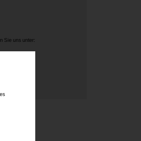
n Sie uns unter:
t
ies