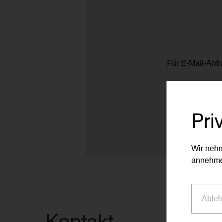
Für E-Mail-Anfr
Pri
Wir nehm
annehme
Able
Kontakt