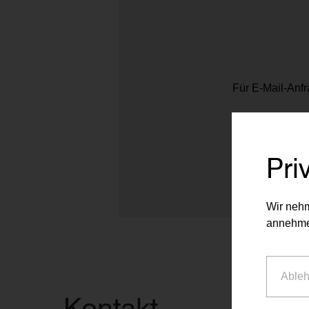
Für E-Mail-Anfr
Pri
Wir nehm
annehme
Able
Kontakt