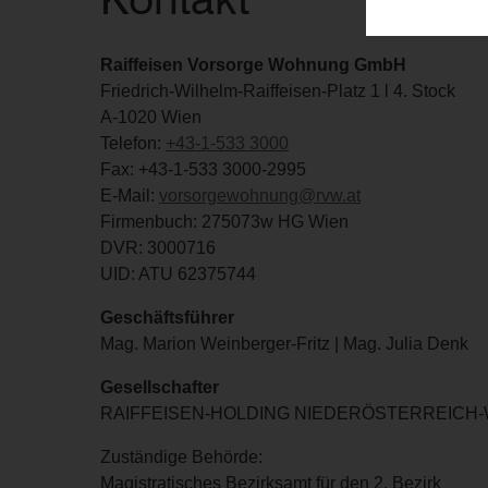
Raiffeisen Vorsorge Wohnung GmbH
Friedrich-Wilhelm-Raiffeisen-Platz 1 l 4. Stock
A-1020 Wien
Telefon:
+43-1-533 3000
Fax: +43-1-533 3000-2995
E-Mail:
vorsorgewohnung@rvw.at
Firmenbuch: 275073w HG Wien
DVR: 3000716
UID: ATU 62375744
Geschäftsführer
Mag. Marion Weinberger-Fritz | Mag. Julia Denk
Gesellschafter
RAIFFEISEN-HOLDING NIEDERÖSTERREICH-WIEN r
Zuständige Behörde:
Magistratisches Bezirksamt für den 2. Bezirk