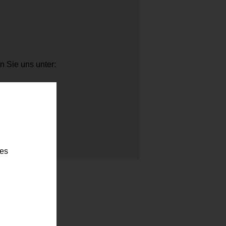
n Sie uns unter:
t
ies