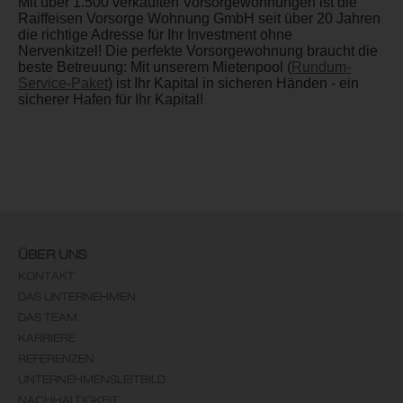
Mit über 1.500 verkauften Vorsorgewohnungen ist die
Raiffeisen Vorsorge Wohnung GmbH seit über 20 Jahren
die richtige Adresse für Ihr Investment ohne
Nervenkitzel! Die perfekte Vorsorgewohnung braucht die
beste Betreuung: Mit unserem Mietenpool (
Rundum-
Service-Paket
) ist Ihr Kapital in sicheren Händen - ein
sicherer Hafen für Ihr Kapital!
ÜBER UNS
KONTAKT
DAS UNTERNEHMEN
DAS TEAM
KARRIERE
REFERENZEN
UNTERNEHMENSLEITBILD
NACHHALTIGKEIT