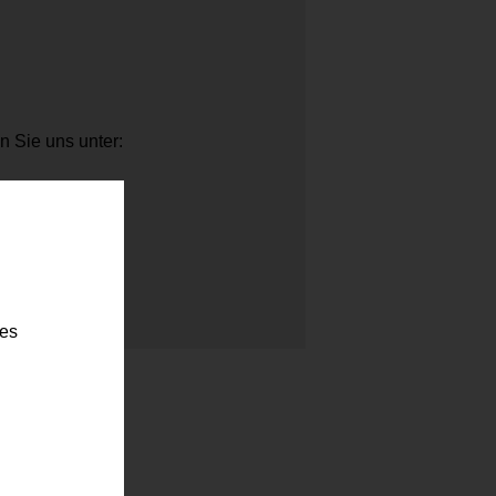
n Sie uns unter:
t
ies