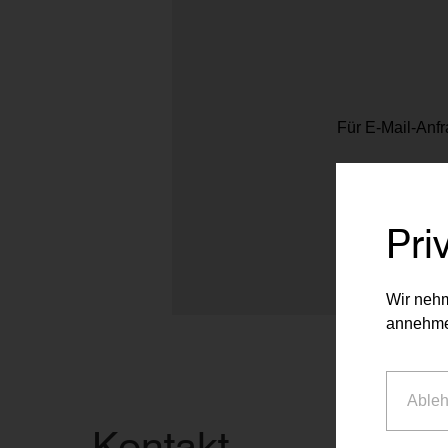
Für E-Mail-Anfr
Pri
Wir nehm
annehme
Able
Kontakt