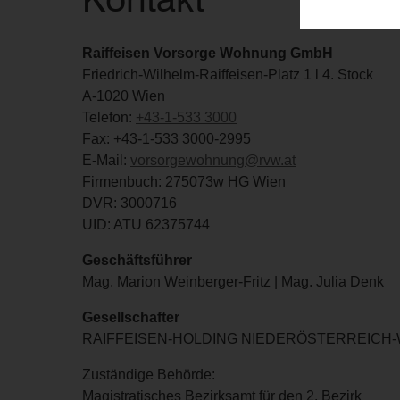
Raiffeisen Vorsorge Wohnung GmbH
Friedrich-Wilhelm-Raiffeisen-Platz 1 l 4. Stock
A-1020 Wien
Telefon:
+43-1-533 3000
Fax: +43-1-533 3000-2995
E-Mail:
vorsorgewohnung@rvw.at
Firmenbuch: 275073w HG Wien
DVR: 3000716
UID: ATU 62375744
Geschäftsführer
Mag. Marion Weinberger-Fritz | Mag. Julia Denk
Gesellschafter
RAIFFEISEN-HOLDING NIEDERÖSTERREICH-WIEN r
Zuständige Behörde:
Magistratisches Bezirksamt für den 2. Bezirk