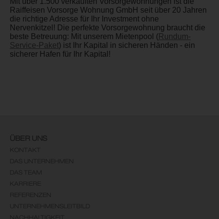
Mit über 1.500 verkauften Vorsorgewohnungen ist die
Raiffeisen Vorsorge Wohnung GmbH seit über 20 Jahren
die richtige Adresse für Ihr Investment ohne
Nervenkitzel! Die perfekte Vorsorgewohnung braucht die
beste Betreuung: Mit unserem Mietenpool (
Rundum-
Service-Paket
) ist Ihr Kapital in sicheren Händen - ein
sicherer Hafen für Ihr Kapital!
ÜBER UNS
KONTAKT
DAS UNTERNEHMEN
DAS TEAM
KARRIERE
REFERENZEN
UNTERNEHMENSLEITBILD
NACHHALTIGKEIT