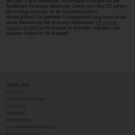
Mit über 1.500 verkauften Vorsorgewohnungen ist die
Raiffeisen Vorsorge Wohnung GmbH seit über 20 Jahren
die richtige Adresse für Ihr Investment ohne
Nervenkitzel! Die perfekte Vorsorgewohnung braucht die
beste Betreuung: Mit unserem Mietenpool (
Rundum-
Service-Paket
) ist Ihr Kapital in sicheren Händen - ein
sicherer Hafen für Ihr Kapital!
ÜBER UNS
KONTAKT
DAS UNTERNEHMEN
DAS TEAM
KARRIERE
REFERENZEN
UNTERNEHMENSLEITBILD
NACHHALTIGKEIT