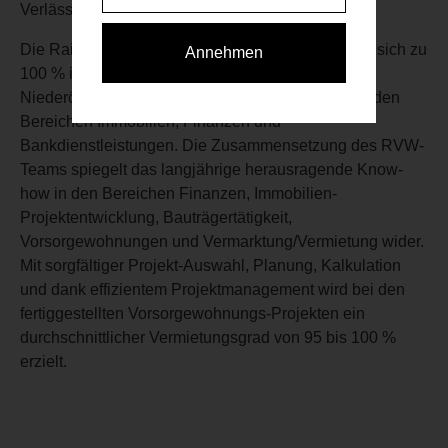
Verlässlichkeit und hohe Professionalität.“
Die Raiffeisen Vorsorge Wohnung GmbH befindet sich zu
Annehmen
100 % im Eigentum der Raiffeisen- Holding
Niederösterreich-Wien AG und nützt Synergien in den
Bereichen Immobilien, Finanzen und
Bankdienstleistungen. Die Zusammensetzung des RVW-
Teams spiegelt das langjährige herausragende Know-
how in den Bereichen Finanzen, Immobilien-
Projektentwicklung, Bauträgertätigkeit,
Vorsorgewohnungen und Vermarktung/Vermietung wider.
Mit sorgfältiger Projekt-Auswahl, Planung, Kalkulation
und dank effizientem Projektmanagement wird bei den
fertiggestellten Vorsorgewohnungs-Projekten ein
durchschnittlicher Vermietungsgrad von 95 bis 100 %
erzielt.