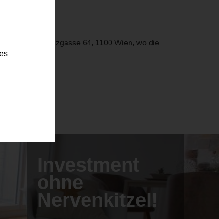
ser Projekt Leibnizgasse 64, 1100 Wien, wo die
ies
en finden Sie
Investment
ohne
Nervenkitzel!