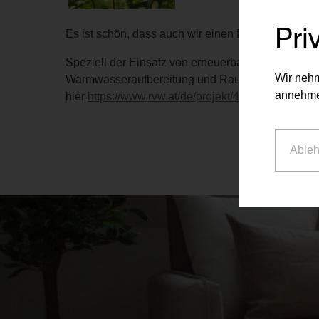
Pri
Es ist schön, dass auch wir einen Beitrag zur An
Speziell der Einsatz von erneuerbaren Energiequel
Wir nehm
Warmwasseraufbereitung und Raumheizung mittels
annehme
hier
https://www.rvw.at/de/projekt/43/Leibnizgass
Able