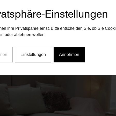
vatsphäre-Einstellungen
passung an den Klimawandel leisten können.
len rückt immer stärker in den Fokus und wir sind stolz auf un
en Ihre Privatspähre ernst. Bitte entscheiden Sie, ob Sie Cook
 Luftwärmepumpen-Zentralheizung erfolgt. Weitere Information
n oder ablehnen wollen.
e-64-1100-Wien.htm
hnen
Einstellungen
Annehmen